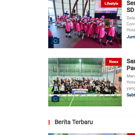
Se
Lifestyle
SD
Dala
Conv
Hote
Jum'
Sa
News
Pa
Meny
Hote
yang
Sabt
Berita Terbaru