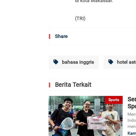
di kota Makassar.
(TRI)
Share
bahasa inggris
hotel as
Berita Terkait
Se
Sports
Spo
Meny
Indo
meng
Kami