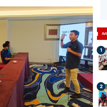
dilihat : 99
Art
1
2