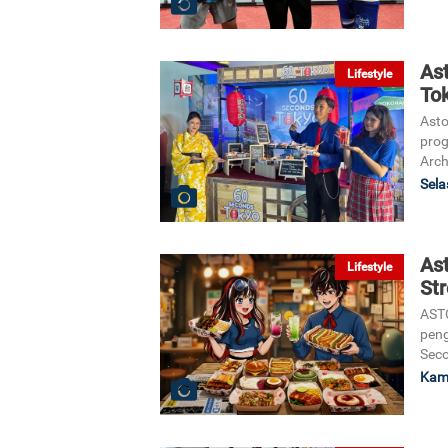
As
Lifestyle
To
Asto
prog
Arch
Sela
As
Lifestyle
Str
ASTO
peng
Seco
Kami