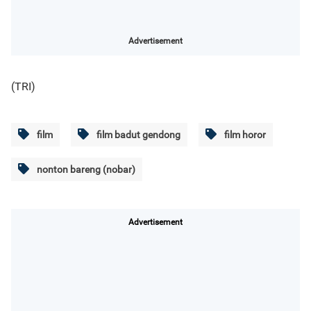
Advertisement
(TRI)
film
film badut gendong
film horor
nonton bareng (nobar)
Advertisement