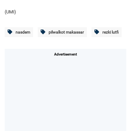
(UMI)
nasdem
pilwalkot makassar
rezki lutfi
Advertisement