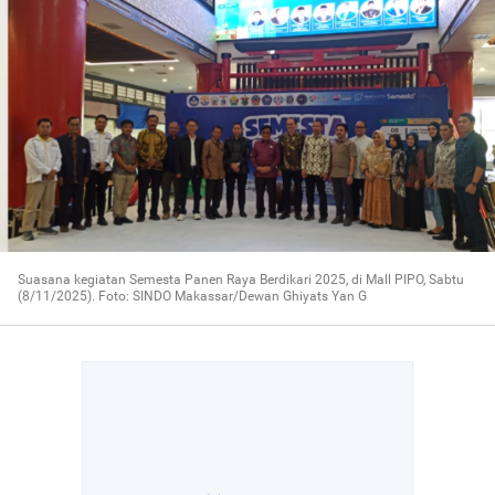
Suasana kegiatan Semesta Panen Raya Berdikari 2025, di Mall PIPO, Sabtu
(8/11/2025). Foto: SINDO Makassar/Dewan Ghiyats Yan G