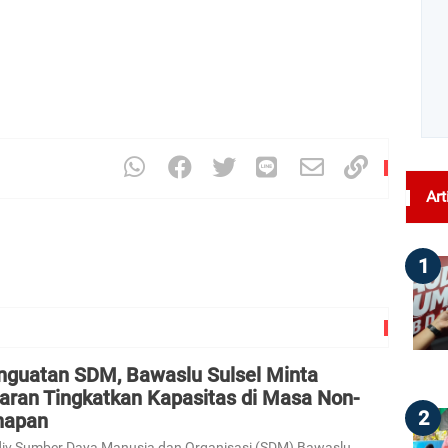
Art
1
nguatan SDM, Bawaslu Sulsel Minta
jaran Tingkatkan Kapasitas di Masa Non-
2
hapan
iv Sumber Daya Manusia dan Organisasi (SDM) Bawaslu