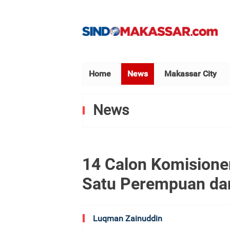
Home
News
Makassar City
News
14 Calon Komisioner
Satu Perempuan da
Luqman Zainuddin