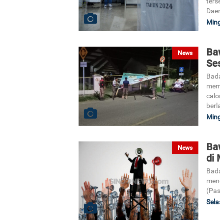
ters
Daer
Ming
Ba
News
Se
Bada
mem
calo
berl
Ming
Ba
News
di
Bada
meng
(Pas
Sela