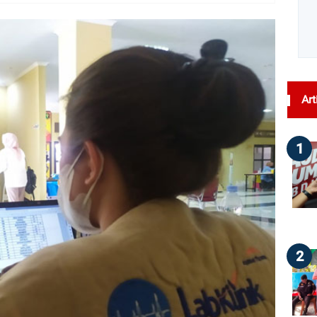
dilihat : 100
Art
1
2