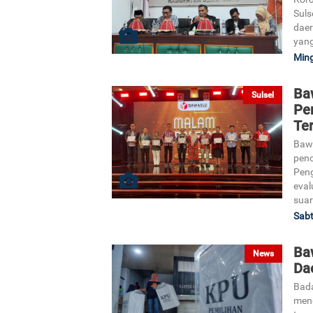
Suls
daer
yang
Ming
Ba
Sulsel
Pe
Ter
Bawa
penc
Peng
eval
suar
Sabt
Ba
News
Dae
Bada
meng