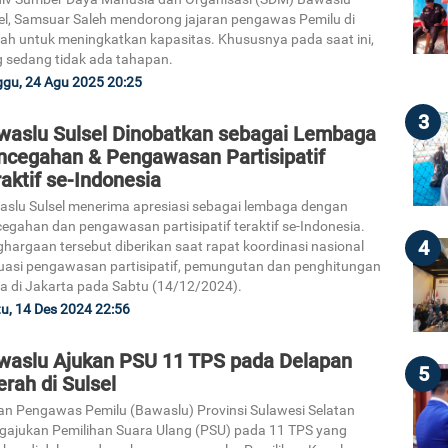
el, Samsuar Saleh mendorong jajaran pengawas Pemilu di
ah untuk meningkatkan kapasitas. Khususnya pada saat ini,
 sedang tidak ada tahapan.
gu, 24 Agu 2025 20:25
3
waslu Sulsel Dinobatkan sebagai Lembaga
ncegahan & Pengawasan Partisipatif
aktif se-Indonesia
slu Sulsel menerima apresiasi sebagai lembaga dengan
egahan dan pengawasan partisipatif teraktif se-Indonesia.
4
hargaan tersebut diberikan saat rapat koordinasi nasional
uasi pengawasan partisipatif, pemungutan dan penghitungan
a di Jakarta pada Sabtu (14/12/2024).
u, 14 Des 2024 22:56
waslu Ajukan PSU 11 TPS pada Delapan
5
rah di Sulsel
n Pengawas Pemilu (Bawaslu) Provinsi Sulawesi Selatan
ajukan Pemilihan Suara Ulang (PSU) pada 11 TPS yang