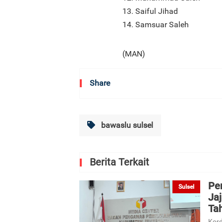
13. Saiful Jihad
14. Samsuar Saleh
(MAN)
Share
bawaslu sulsel
Berita Terkait
Pe
Sulsel
Ja
Ta
Kord