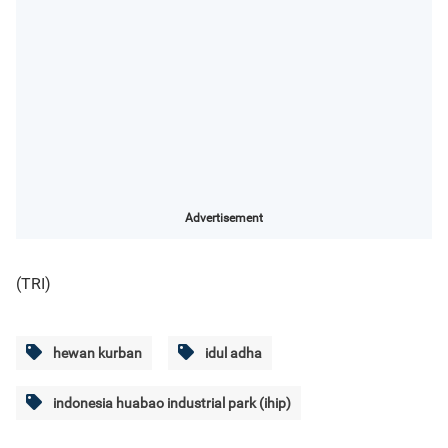
Advertisement
(TRI)
hewan kurban
idul adha
indonesia huabao industrial park (ihip)