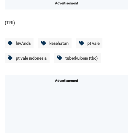
Advertisement
(TRI)
hiv/aids
kesehatan
pt vale
pt vale indonesia
tuberkulosis (tbc)
Advertisement