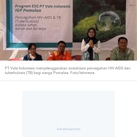
PT Vale Indonesia menyelenggarakan sosialisasi pencegahan HIV-AIDS dan
tuberkulosis (TB) bagi warga Pomalaa. Foto/Istimewa