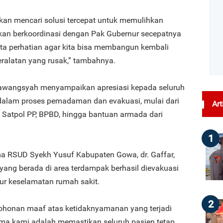
an mencari solusi tercepat untuk memulihkan
 akan berkoordinasi dengan Pak Gubernur secepatnya
a perhatian agar kita bisa membangun kembali
ralatan yang rusak,” tambahnya.
awangsyah menyampaikan apresiasi kepada seluruh
 dalam proses pemadaman dan evakuasi, mulai dari
Art
Satpol PP, BPBD, hingga bantuan armada dari
1
ama RSUD Syekh Yusuf Kabupaten Gowa, dr. Gaffar,
yang berada di area terdampak berhasil dievakuasi
r keselamatan rumah sakit.
2
onan maaf atas ketidaknyamanan yang terjadi
tama kami adalah memastikan seluruh pasien tetap