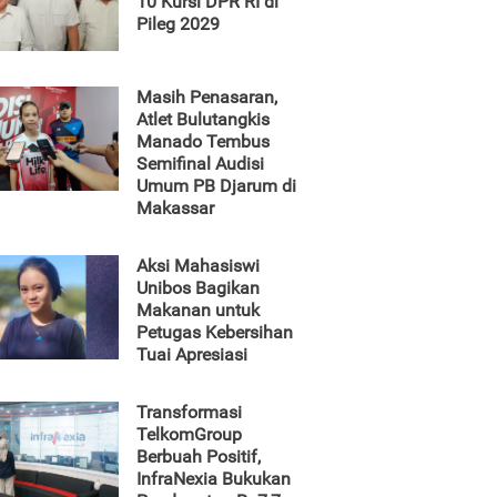
10 Kursi DPR RI di
Pileg 2029
Masih Penasaran,
Atlet Bulutangkis
Manado Tembus
Semifinal Audisi
Umum PB Djarum di
Makassar
Aksi Mahasiswi
Unibos Bagikan
Makanan untuk
Petugas Kebersihan
Tuai Apresiasi
Transformasi
TelkomGroup
Berbuah Positif,
InfraNexia Bukukan