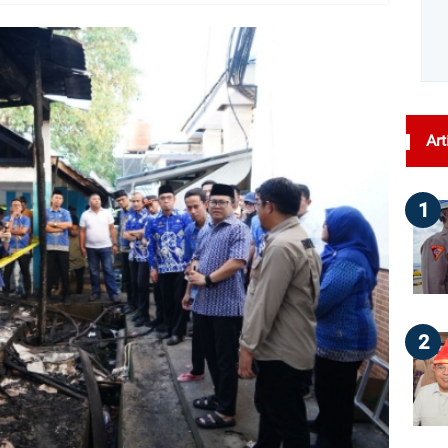
dilihat : 28
Art
1
2