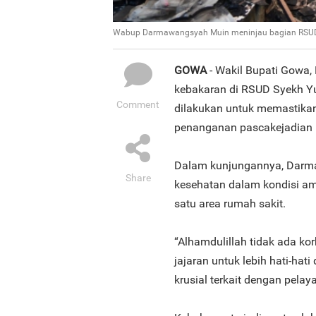
Wabup Darmawangsyah Muin meninjau bagian RSUD Sy
GOWA
- Wakil Bupati Gowa
kebakaran di RSUD Syekh Yu
Comment
dilakukan untuk memastikan 
penanganan pascakejadian b
Dalam kunjungannya, Darm
Share
kesehatan dalam kondisi ama
satu area rumah sakit.
“Alhamdulillah tidak ada ko
jajaran untuk lebih hati-hat
krusial terkait dengan pela