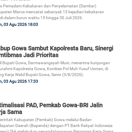
as Pemadam Kebakaran dan Penyelamatan (Damkar)
paten Maros mencatat sebanyak 13 kejadian kebakaran
adi dalam kurun waktu 15 hingga 30 Juli 2026.
n, 03 Agu 2026 18:03
bup Gowa Sambut Kapolresta Baru, Sinergi
mtibmas Jadi Prioritas
il Bupati Gowa, Darmawangsyah Muin, menerima kunjungan
turahmi Kapolresta Gowa, Kombes Pol Muh Yusuf Usman, di
g Kerja Wakil Bupati Gowa, Senin (3/8/2026).
n, 03 Agu 2026 17:33
timalisasi PAD, Pemkab Gowa-BRI Jalin
rja Sama
erintah Kabupaten (Pemkab) Gowa melalui Badan
apatan Daerah (Bapenda) dengan PT Bank Rakyat Indonesia
sero) Tbk melakukan penandatanganan Perjanjian Kerja Sama