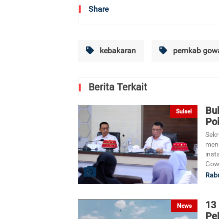
Share
kebakaran
pemkab gow
Berita Terkait
Bu
Sulsel
Poi
Sekr
mene
inst
Gow
Rabu
13
News
Pe