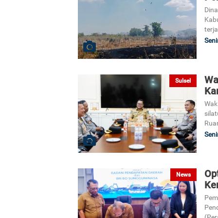
Din
Kabu
terj
Seni
Wa
Sulsel
Ka
Wak
sila
Ruan
Seni
Op
News
Ke
Pem
Pend
(Per