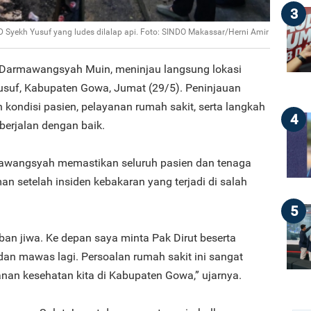
3
ekh Yusuf yang ludes dilalap api. Foto: SINDO Makassar/Herni Amir
, Darmawangsyah Muin, meninjau langsung lokasi
suf, Kabupaten Gowa, Jumat (29/5). Peninjauan
kondisi pasien, pelayanan rumah sakit, serta langkah
4
erjalan dengan baik.
awangsyah memastikan seluruh pasien dan tenaga
n setelah insiden kebakaran yang terjadi di salah
5
rban jiwa. Ke depan saya minta Pak Dirut beserta
i dan mawas lagi. Persoalan rumah sakit ini sangat
yanan kesehatan kita di Kabupaten Gowa,” ujarnya.