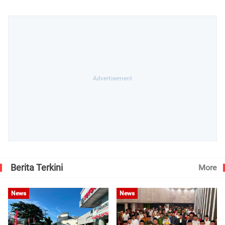
Berita Terkini
More
News
News