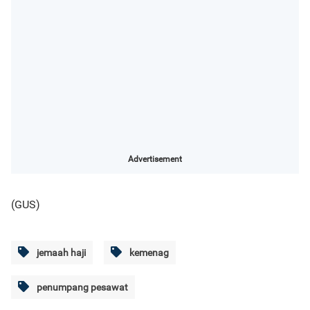
Advertisement
(GUS)
jemaah haji
kemenag
penumpang pesawat