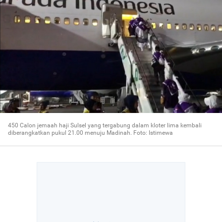
450 Calon jemaah haji Sulsel yang tergabung dalam kloter lima kembali
diberangkatkan pukul 21.00 menuju Madinah. Foto: Istimewa