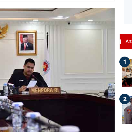
dilihat : 30
Art
1
2