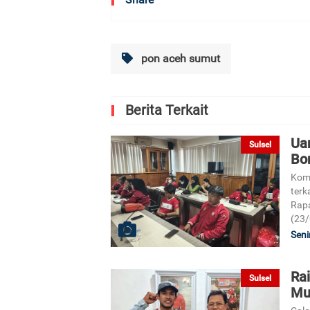
pon aceh sumut
Berita Terkait
Ua
Sulsel
Bo
Komi
terk
Rapa
(23/
Seni
Ra
Sulsel
Mu