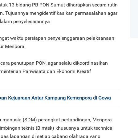
untuk 13 bidang PB PON Sumut diharapkan secara rutin
an. Tujuannya mengidentifikasikan permasalahan agar
 dalam penyelesaiannya
ingat waktu persiapan penyelenggaraan pelaksanaan
tur Menpora.
Art
ara penutupan PON, agar selalu dikoordinasikan
enterian Pariwisata dan Ekonomi Kreatif
1
ikan Kejuaraan Antar Kampung Kemenpora di Gowa
2
a manusia (SDM) perangkat pertandingan, Menpora
imbingan teknis (Bimtek) khususnya untuk technical
etugas lapangan di setiap cabang olahraga yang