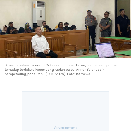
Suasana sidang vonis di PN Sungguminasa, Gowa, pembacaan putusan
terhadap terdakwa kasus uang rupiah palsu, Annar Salahuddin
Sampetoding, pada Rabu (1/10/2025). Foto: Istimewa