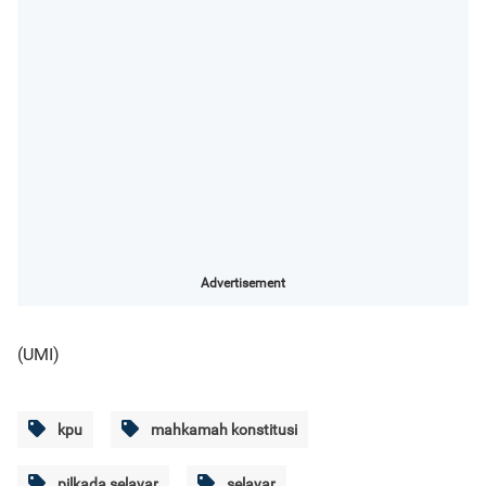
Advertisement
(UMI)
kpu
mahkamah konstitusi
pilkada selayar
selayar