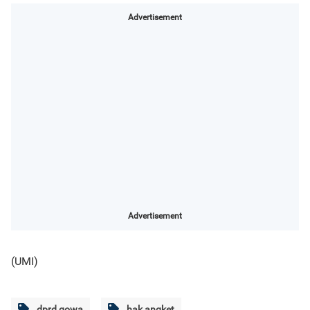
Advertisement
Advertisement
(UMI)
dprd gowa
hak angket