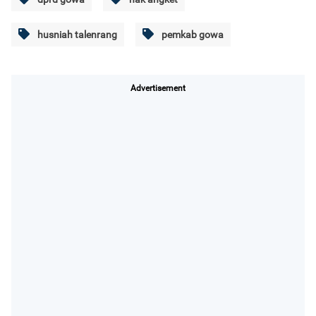
husniah talenrang
pemkab gowa
Advertisement