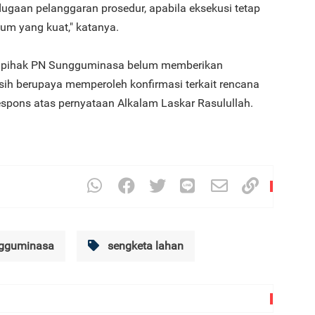
ugaan pelanggaran prosedur, apabila eksekusi tetap
um yang kuat," katanya.
kan, pihak PN Sungguminasa belum memberikan
h berupaya memperoleh konfirmasi terkait rencana
3
espons atas pernyataan Alkalam Laskar Rasulullah.
4
gguminasa
sengketa lahan
5