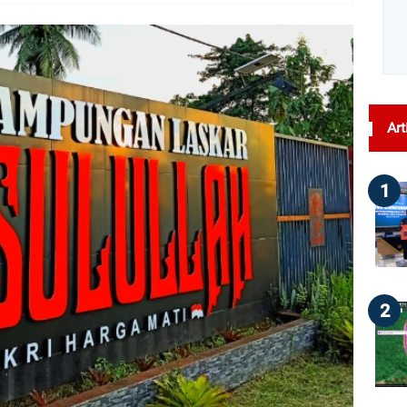
dilihat : 128
Art
1
2