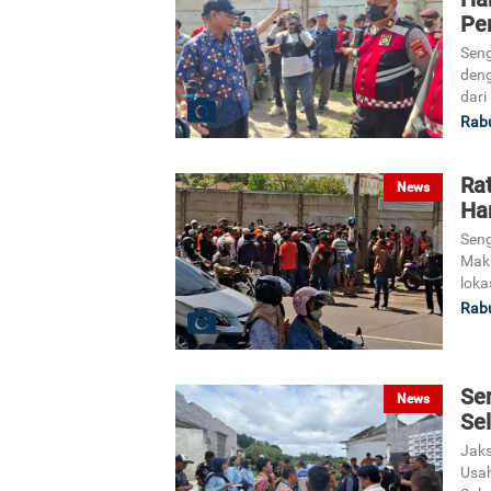
Pe
Seng
den
dari
Rabu
Ra
News
Ha
Seng
Maka
loka
Rabu
Se
News
Se
Jaks
Usah