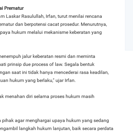
i Prematur
 Laskar Rasulullah, Irfan, turut menilai rencana
prematur dan berpotensi cacat prosedur. Menurutnya,
paya hukum melalui mekanisme keberatan yang
menempuh jalur keberatan resmi dan meminta
i prinsip due process of law. Segala bentuk
Art
gan saat ini tidak hanya mencederai rasa keadilan,
uan hukum yang berlaku," ujar Irfan.
1
hak menahan diri selama proses hukum masih
h pihak agar menghargai upaya hukum yang sedang
2
gambil langkah hukum lanjutan, baik secara perdata