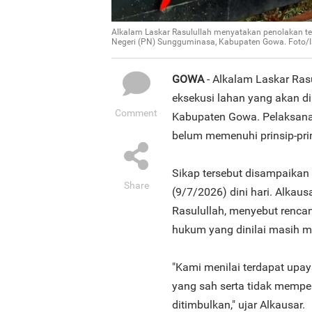
Alkalam Laskar Rasulullah menyatakan penolakan te
Negeri (PN) Sungguminasa, Kabupaten Gowa. Foto/
GOWA
- Alkalam Laskar Ras
eksekusi lahan yang akan d
Comment
Kabupaten Gowa. Pelaksanaan
belum memenuhi prinsip-pri
Sikap tersebut disampaikan 
Share
(9/7/2026) dini hari. Alkau
Rasulullah, menyebut renca
hukum yang dinilai masih m
"Kami menilai terdapat upa
yang sah serta tidak memp
ditimbulkan," ujar Alkausar.