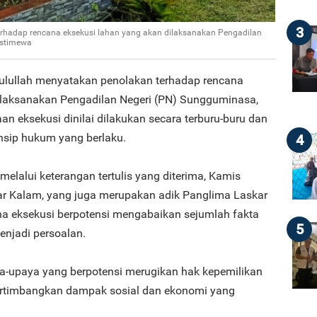
3
rhadap rencana eksekusi lahan yang akan dilaksanakan Pengadilan
Istimewa
ulullah menyatakan penolakan terhadap rencana
ilaksanakan Pengadilan Negeri (PN) Sungguminasa,
 eksekusi dinilai dilakukan secara terburu-buru dan
nsip hukum yang berlaku.
4
melalui keterangan tertulis yang diterima, Kamis
sar Kalam, yang juga merupakan adik Panglima Laskar
na eksekusi berpotensi mengabaikan sejumlah fakta
5
enjadi persoalan.
ya-upaya yang berpotensi merugikan hak kepemilikan
ertimbangkan dampak sosial dan ekonomi yang