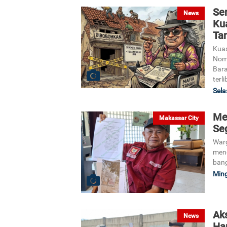
Se
News
Ku
Ta
Kuas
Nomo
Bara
terl
Sela
Me
Makassar City
Se
Warg
mend
bang
Ming
Ak
News
Ha