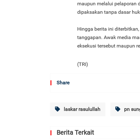
maupun melalui pelaporan d
dipaksakan tanpa dasar huk
Hingga berita ini diterbit
tanggapan. Awak media masi
eksekusi tersebut maupun r
(TRI)
Share
laskar rasulullah
pn sun
Berita Terkait