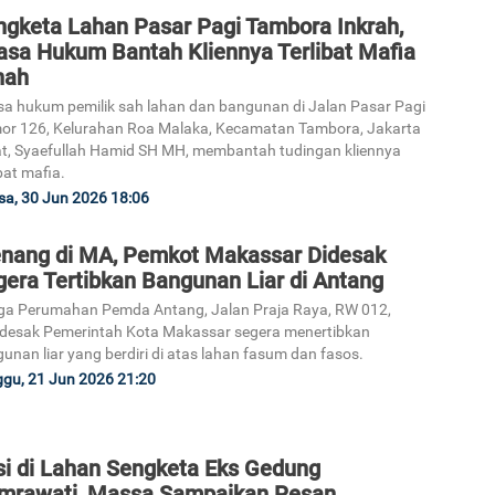
ngketa Lahan Pasar Pagi Tambora Inkrah,
asa Hukum Bantah Kliennya Terlibat Mafia
nah
a hukum pemilik sah lahan dan bangunan di Jalan Pasar Pagi
r 126, Kelurahan Roa Malaka, Kecamatan Tambora, Jakarta
t, Syaefullah Hamid SH MH, membantah tudingan kliennya
ibat mafia.
sa, 30 Jun 2026 18:06
nang di MA, Pemkot Makassar Didesak
gera Tertibkan Bangunan Liar di Antang
a Perumahan Pemda Antang, Jalan Praja Raya, RW 012,
esak Pemerintah Kota Makassar segera menertibkan
unan liar yang berdiri di atas lahan fasum dan fasos.
gu, 21 Jun 2026 21:20
si di Lahan Sengketa Eks Gedung
mrawati, Massa Sampaikan Pesan