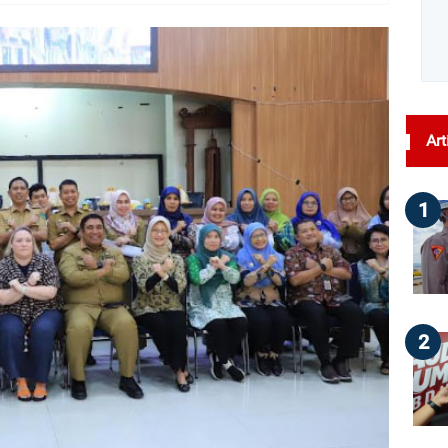
dilihat : 289
Art
1
2