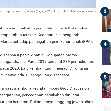
3
s group discussion, Selasa (19/9/2023). Foto: SINDO Makassar/Najmi S
ahan usia anak atau pernikahan dini di Kabupaten
erapa tahun terakhir. Keadaan ini dipengaruhi
 Maros terhadap pencegahan pernikahan anak (PPA).
4
 dispensasi perkawinan di Kabupaten Maros
sangat drastis. Pada 2019 terdapat 239 permohonan.
pada 2020. Lalu kembali turun menjadi 71 di tahun
022 hanya ada 10 pengajuan dispensasi.
5
yam saat membuka kegiatan Focus Grou Discussion
mengatakan, pencegahan pernikahan dini atau
 tugas bersama. Bukan hanya tanggung jawab pihak