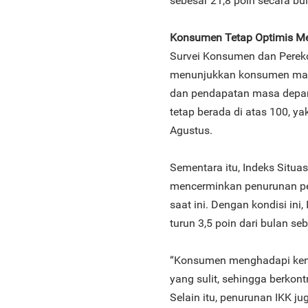
sebesar 21,8 poin secara bu
Konsumen Tetap Optimis M
Survei Konsumen dan Perek
menunjukkan konsumen masih
dan pendapatan masa depan. 
tetap berada di atas 100, ya
Agustus.
Sementara itu, Indeks Situasi 
mencerminkan penurunan per
saat ini. Dengan kondisi in
turun 3,5 poin dari bulan s
“Konsumen menghadapi kena
yang sulit, sehingga berkon
Selain itu, penurunan IKK ju