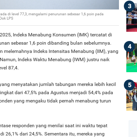
3
a di level 77,3, mengalami penurunan sebesar 1,6 poin pada
/Dok LPS
2025, Indeks Menabung Konsumen (IMK) tercatat di
unan sebesar 1,6 poin dibanding bulan sebelumnya.
4
an melemahnya Indeks Intensitas Menabung (IIM), yang
1. Namun, Indeks Waktu Menabung (IWM) justru naik
evel 87,4.
5
n yang menyatakan jumlah tabungan mereka lebih kecil
ingkat dari 47,5% pada Agustus menjadi 54,4% pada
ponden yang mengaku tidak pernah menabung turun
ase responden yang menilai saat ini waktu tepat
i 26,1% dari 24,5%. Sementara itu, mereka yang