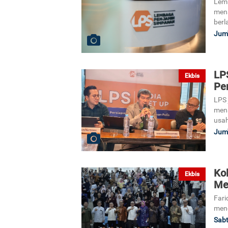
Lem
mena
berl
Jum'
LP
Ekbis
Per
LPS 
mena
usah
Jum'
Ko
Ekbis
Mel
Far
meng
Sabt