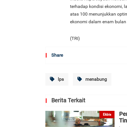
terhadap kondisi ekonomi, l
atas 100 menunjukkan opti
ekonomi dalam enam bulan 
(TRI)
Share
lps
menabung
Berita Terkait
Per
Ekbis
Ti