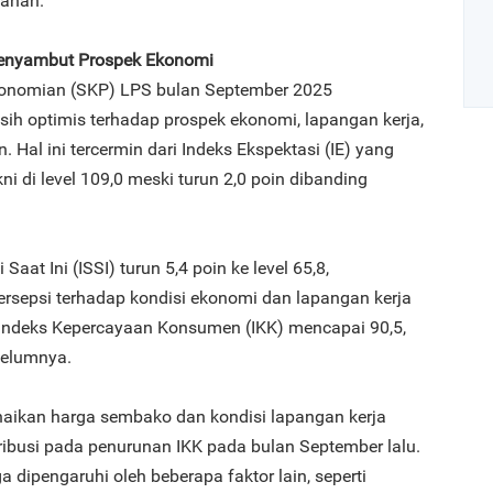
lanan.
enyambut Prospek Ekonomi
onomian (SKP) LPS bulan September 2025
 optimis terhadap prospek ekonomi, lapangan kerja,
Hal ini tercermin dari Indeks Ekspektasi (IE) yang
Art
kni di level 109,0 meski turun 2,0 poin dibanding
1
Saat Ini (ISSI) turun 5,4 poin ke level 65,8,
sepsi terhadap kondisi ekonomi dan lapangan kerja
i, Indeks Kepercayaan Konsumen (IKK) mencapai 90,5,
ebelumnya.
2
ikan harga sembako dan kondisi lapangan kerja
tribusi pada penurunan IKK pada bulan September lalu.
ga dipengaruhi oleh beberapa faktor lain, seperti