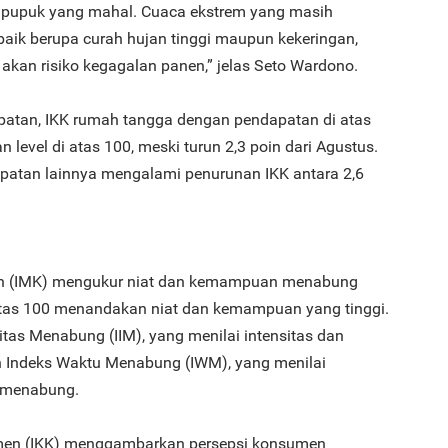
 pupuk yang mahal. Cuaca ekstrem yang masih
3
baik berupa curah hujan tinggi maupun kekeringan,
kan risiko kegagalan panen,” jelas Seto Wardono.
apatan, IKK rumah tangga dengan pendapatan di atas
n level di atas 100, meski turun 2,3 poin dari Agustus.
4
atan lainnya mengalami penurunan IKK antara 2,6
 (IMK) mengukur niat dan kemampuan menabung
5
atas 100 menandakan niat dan kemampuan yang tinggi.
nsitas Menabung (IIM), yang menilai intensitas dan
Indeks Waktu Menabung (IWM), yang menilai
k menabung.
men (IKK) menggambarkan persepsi konsumen