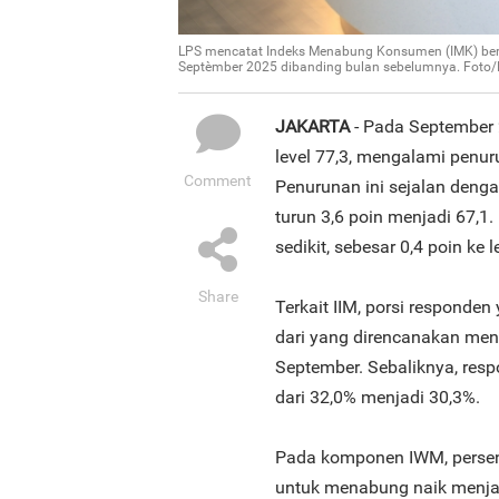
LPS mencatat Indeks Menabung Konsumen (IMK) berad
Septèmber 2025 dibanding bulan sebelumnya. Foto
JAKARTA
- Pada September 
level 77,3, mengalami penur
Comment
Penurunan ini sejalan deng
turun 3,6 poin menjadi 67,
sedikit, sebesar 0,4 poin ke l
Share
Terkait IIM, porsi responde
dari yang direncanakan men
September. Sebaliknya, res
dari 32,0% menjadi 30,3%.
Pada komponen IWM, persent
untuk menabung naik menjad