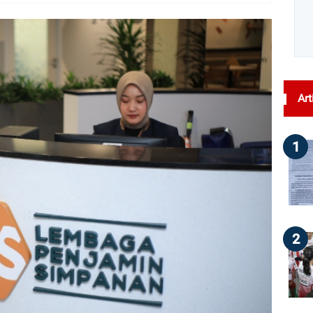
dilihat : 44
Art
1
2