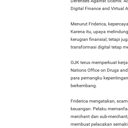
Defenses Against Scams: Ad
Digital Finance and Virtual A
Menurut Friderica, keperca
Karena itu, upaya melindun
kerugian finansial, tetapi j
transformasi digital tetap 
OJK terus memperkuat kerja
Nations Office on Drugs a
para pemangku kepentingan 
berkembang.
Friderica mengatakan, scam 
keuangan. Pelaku memanfaat
merchant dan sub-merchant, 
membuat pelacakan semakin 