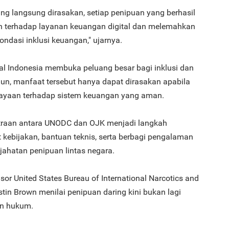
yang langsung dirasakan, setiap penipuan yang berhasil
an terhadap layanan keuangan digital dan melemahkan
3
ndasi inklusi keuangan," ujarnya.
ital Indonesia membuka peluang besar bagi inklusi dan
n, manfaat tersebut hanya dapat dirasakan apabila
cayaan terhadap sistem keuangan yang aman.
4
traan antara UNODC dan OJK menjadi langkah
kebijakan, bantuan teknis, serta berbagi pengalaman
jahatan penipuan lintas negara.
sor United States Bureau of International Narcotics and
5
tin Brown menilai penipuan daring kini bukan lagi
an hukum.