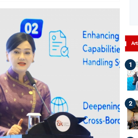
dilihat : 37
Art
1
2