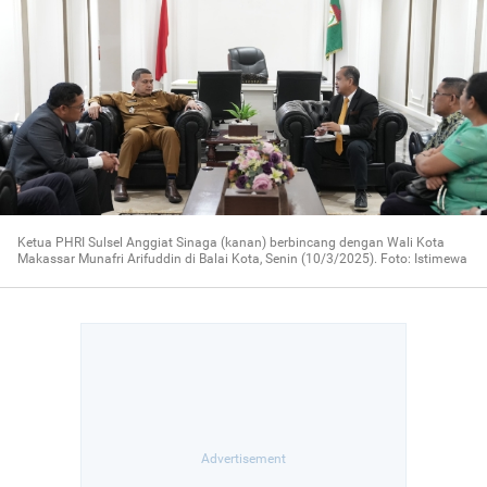
Ketua PHRI Sulsel Anggiat Sinaga (kanan) berbincang dengan Wali Kota
Makassar Munafri Arifuddin di Balai Kota, Senin (10/3/2025). Foto: Istimewa