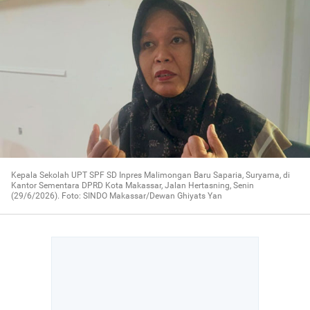
Kepala Sekolah UPT SPF SD Inpres Malimongan Baru Saparia, Suryama, di
Kantor Sementara DPRD Kota Makassar, Jalan Hertasning, Senin
(29/6/2026). Foto: SINDO Makassar/Dewan Ghiyats Yan