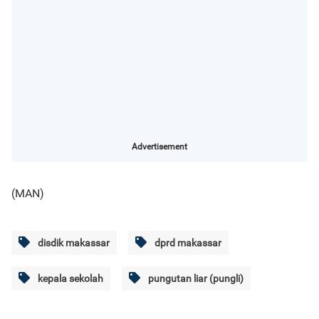
Advertisement
(MAN)
disdik makassar
dprd makassar
kepala sekolah
pungutan liar (pungli)