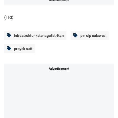
Advertisement
(TRI)
infrastruktur ketenagalistrikan
pln uip sulawesi
proyek sutt
Advertisement