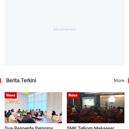
Berita Terkini
More
News
News
Dua Ranperda Pemprov
SMK Telkom Makassar