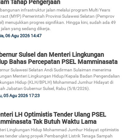
lam Tahap Pengerjaan
angunan infrastruktur jalan melalui program Multi Years
ract (MYP) Pemerintah Provinsi Sulawesi Selatan (Pemprov
el) menujukkan progres signifikan. Hingga kini, sudah ada 49
 jalan yang sedang dikerja.
3
s, 06 Agu 2026 14:47
bernur Sulsel dan Menteri Lingkungan
dup Bahas Percepatan PSEL Mamminasata
rnur Sulawesi Selatan Andi Sudirman Sulaiman menerima
ungan Menteri Lingkungan Hidup/Kepala Badan Pengendalian
4
gkungan Hidup (KLH/BPLH) Mohammad Jumhur Hidayat di
h Jabatan Gubernur Sulsel, Rabu (5/8/2026).
, 05 Agu 2026 17:23
nteri LH Optimistis Tender Ulang PSEL
mminasata Tak Butuh Waktu Lama
5
eri Lingkungan Hidup Mohammad Jumhur Hidayat optimistis
es tender ulang proyek Pembangkit Listrik Tenaga Sampah