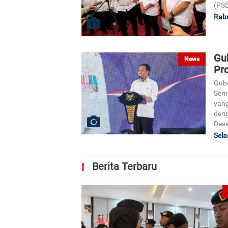
(PS
Rabu
Gu
News
Pr
Gube
Semi
yang
deng
Desa
Sela
Berita Terbaru