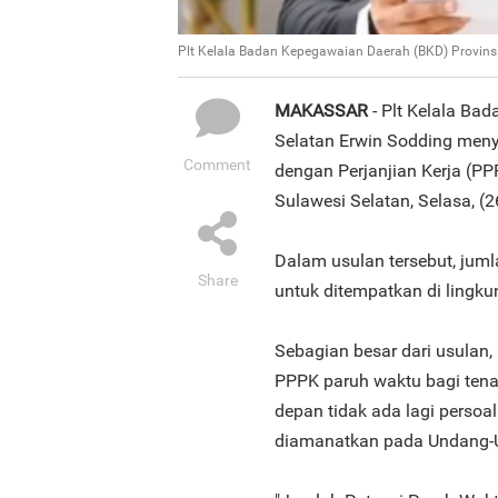
Plt Kelala Badan Kepegawaian Daerah (BKD) Provinsi
MAKASSAR
- Plt Kelala Ba
Selatan Erwin Sodding men
Comment
dengan Perjanjian Kerja (PP
Sulawesi Selatan, Selasa, (
Dalam usulan tersebut, jum
Share
untuk ditempatkan di lingku
Sebagian besar dari usulan,
PPPK paruh waktu bagi tena
depan tidak ada lagi pers
diamanatkan pada Undang-