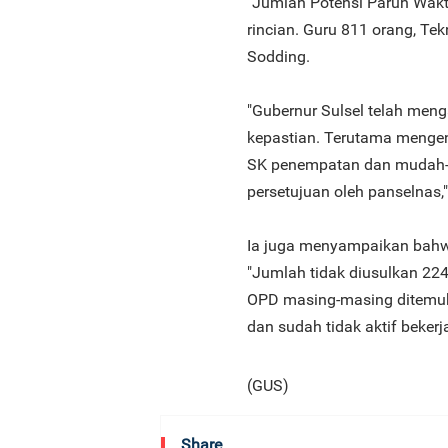
"Jumlah Potensi Paruh Wakt
rincian. Guru 811 orang, Tek
Sodding.
"Gubernur Sulsel telah men
kepastian. Terutama mengen
SK penempatan dan mudah-
persetujuan oleh panselnas,"
Ia juga menyampaikan bahwa
"Jumlah tidak diusulkan 224 
OPD masing-masing ditemuk
dan sudah tidak aktif bekerja
(GUS)
Share