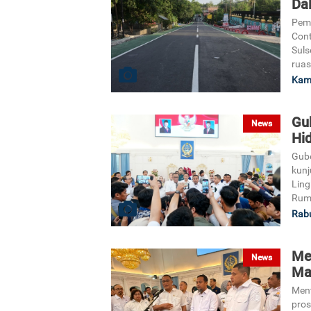
Da
Pemb
Cont
Suls
ruas
Kami
Gu
News
Hi
Gube
kunj
Lin
Ruma
Rabu
Me
News
Ma
Ment
pros