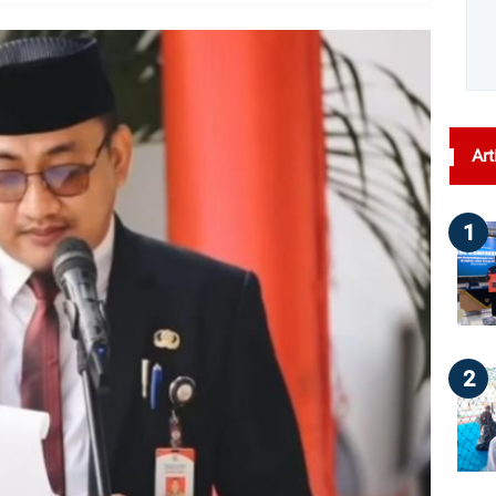
dilihat : 29
Art
1
2