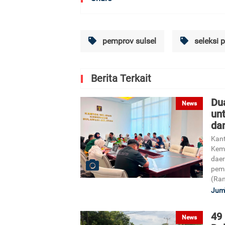
pemprov sulsel
seleksi 
Berita Terkait
Du
News
un
da
Kant
Kem
daer
pem
(Ran
Jum'
49
News