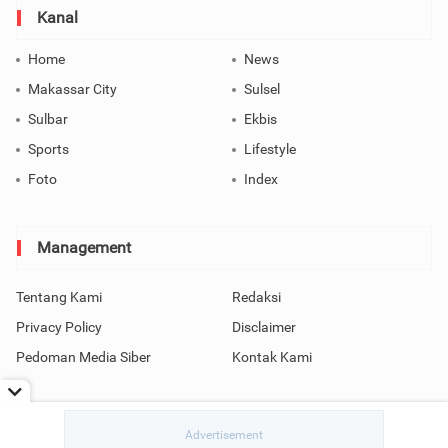
Kanal
Home
News
Makassar City
Sulsel
Sulbar
Ekbis
Sports
Lifestyle
Foto
Index
Management
Tentang Kami
Redaksi
Privacy Policy
Disclaimer
Pedoman Media Siber
Kontak Kami
Copyright © 2026 SindoMakassar All Rights Reserved.
read / rendering in 0.0558 seconds