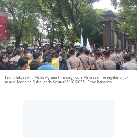
Front Rakyat Anti Mafia Agraria (Framag) Kota Makassar menggelar unjuk
rasa di Mapolda Sulsel pada Senin (06/10/2025). Foto: Istimewa