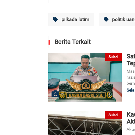
pilkada lutim
politik uan
Berita Terkait
Sa
Sulsel
Tep
Masy
razi
berm
Sela
Kas
Sulsel
Ak
Akti