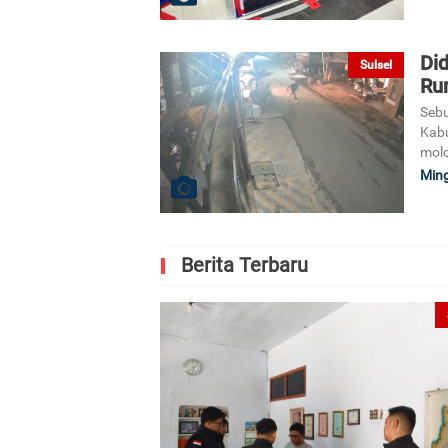
Did
Sulsel
Ru
Sebu
Kabu
molo
Ming
Berita Terbaru