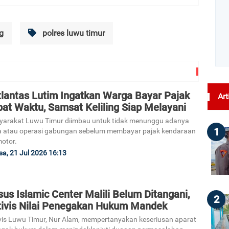
g
polres luwu timur
tlantas Lutim Ingatkan Warga Bayar Pajak
Art
at Waktu, Samsat Keliling Siap Melayani
arakat Luwu Timur diimbau untuk tidak menunggu adanya
1
a atau operasi gabungan sebelum membayar pajak kendaraan
otor.
sa, 21 Jul 2026 16:13
us Islamic Center Malili Belum Ditangani,
2
tivis Nilai Penegakan Hukum Mandek
vis Luwu Timur, Nur Alam, mempertanyakan keseriusan aparat