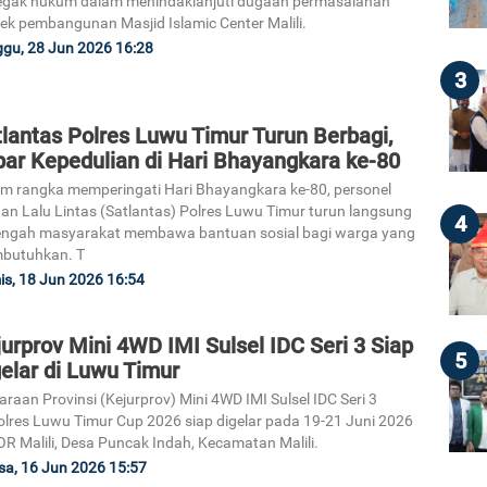
egak hukum dalam menindaklanjuti dugaan permasalahan
ek pembangunan Masjid Islamic Center Malili.
gu, 28 Jun 2026 16:28
3
lantas Polres Luwu Timur Turun Berbagi,
bar Kepedulian di Hari Bhayangkara ke-80
m rangka memperingati Hari Bhayangkara ke-80, personel
an Lalu Lintas (Satlantas) Polres Luwu Timur turun langsung
4
engah masyarakat membawa bantuan sosial bagi warga yang
butuhkan. T
s, 18 Jun 2026 16:54
urprov Mini 4WD IMI Sulsel IDC Seri 3 Siap
5
elar di Luwu Timur
araan Provinsi (Kejurprov) Mini 4WD IMI Sulsel IDC Seri 3
lres Luwu Timur Cup 2026 siap digelar pada 19-21 Juni 2026
OR Malili, Desa Puncak Indah, Kecamatan Malili.
sa, 16 Jun 2026 15:57