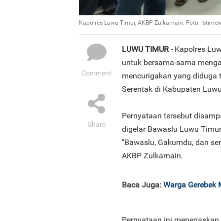
Kapolres Luwu Timur, AKBP Zulkarnain. Foto: Istime
LUWU TIMUR
- Kapolres Lu
untuk bersama-sama mengaw
Comment
mencurigakan yang diduga ter
Serentak di Kabupaten Luwu
Pernyataan tersebut disamp
Share
digelar Bawaslu Luwu Timur 
"Bawaslu, Gakumdu, dan semu
AKBP Zulkarnain.
Baca Juga:
Warga Gerebek M
Pernyataan ini menegaskan