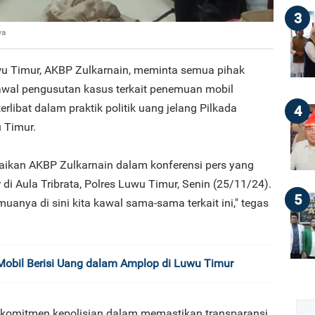
3
wa
wu Timur, AKBP Zulkarnain, meminta semua pihak
al pengusutan kasus terkait penemuan mobil
libat dalam praktik politik uang jelang Pilkada
4
 Timur.
aikan AKBP Zulkarnain dalam konferensi pers yang
di Aula Tribrata, Polres Luwu Timur, Senin (25/11/24).
5
anya di sini kita kawal sama-sama terkait ini," tegas
obil Berisi Uang dalam Amplop di Luwu Timur
 komitmen kepolisian dalam memastikan transparansi