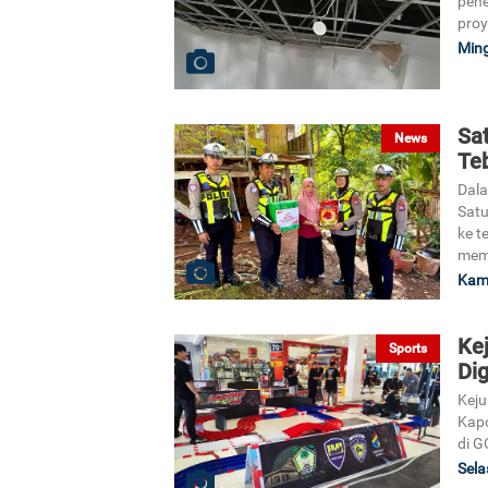
pen
proy
Ming
Sat
News
Te
Dala
Satu
ke t
mem
Kami
Kej
Sports
Dig
Keju
Kapo
di G
Sela