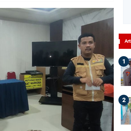
dilihat : 177
Art
1
2