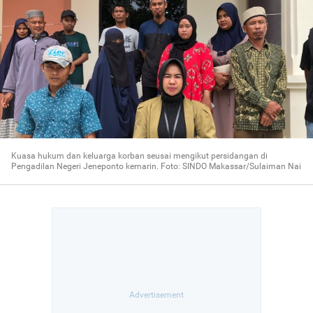
Kuasa hukum dan keluarga korban seusai mengikut persidangan di
Pengadilan Negeri Jeneponto kemarin. Foto: SINDO Makassar/Sulaiman Nai