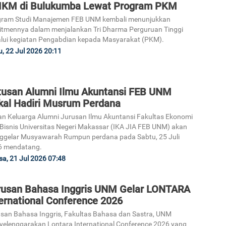
KM di Bulukumba Lewat Program PKM
gram Studi Manajemen FEB UNM kembali menunjukkan
tmennya dalam menjalankan Tri Dharma Perguruan Tinggi
lui kegiatan Pengabdian kepada Masyarakat (PKM).
, 22 Jul 2026 20:11
tusan Alumni Ilmu Akuntansi FEB UNM
kal Hadiri Musrum Perdana
an Keluarga Alumni Jurusan Ilmu Akuntansi Fakultas Ekonomi
Bisnis Universitas Negeri Makassar (IKA JIA FEB UNM) akan
gelar Musyawarah Rumpun perdana pada Sabtu, 25 Juli
6 mendatang.
sa, 21 Jul 2026 07:48
rusan Bahasa Inggris UNM Gelar LONTARA
ternational Conference 2026
san Bahasa Inggris, Fakultas Bahasa dan Sastra, UNM
elenggarakan Lontara International Conference 2026 yang