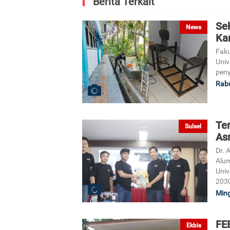
Berita Terkait
Se
News
Ka
Faku
Univ
peny
Rabu
Ter
Sulsel
As
Dr. 
Alum
Univ
203
Ming
FE
Ekbis