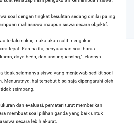
lu sulit terhadap hasil pengukuran kemampuan siswa.
a soal dengan tingkat kesulitan sedang dinilai paling
mampuan mahasiswa maupun siswa secara objektif.
tau terlalu sukar, maka akan sulit mengukur
a tepat. Karena itu, penyusunan soal harus
Art
aran, daya beda, dan unsur guessing,” jelasnya.
 tidak selamanya siswa yang menjawab sedikit soal
1
Menurutnya, hal tersebut bisa saja dipengaruhi oleh
 tidak seimbang.
ukuran dan evaluasi, pemateri turut memberikan
cara membuat soal pilihan ganda yang baik untuk
2
swa secara lebih akurat.