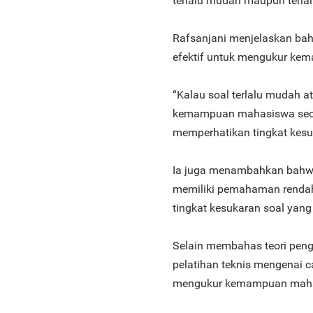
terlalu mudah maupun terla
Rafsanjani menjelaskan bahw
efektif untuk mengukur ke
“Kalau soal terlalu mudah a
kemampuan mahasiswa secar
memperhatikan tingkat kesuk
Ia juga menambahkan bahwa
memiliki pemahaman rendah. 
tingkat kesukaran soal yang
Selain membahas teori peng
pelatihan teknis mengenai 
mengukur kemampuan mahasi