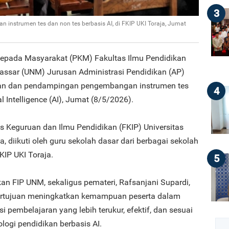
3
nstrumen tes dan non tes berbasis AI, di FKIP UKI Toraja, Jumat
epada Masyarakat (PKM) Fakultas Ilmu Pendidikan
kassar (UNM) Jurusan Administrasi Pendidikan (AP)
han dan pendampingan pengembangan instrumen tes
4
al Intelligence (AI), Jumat (8/5/2026).
tas Keguruan dan Ilmu Pendidikan (FKIP) Universitas
a, diikuti oleh guru sekolah dasar dari berbagai sekolah
KIP UKI Toraja.
5
an FIP UNM, sekaligus pemateri, Rafsanjani Supardi,
bertujuan meningkatkan kemampuan peserta dalam
 pembelajaran yang lebih terukur, efektif, dan sesuai
ogi pendidikan berbasis AI.