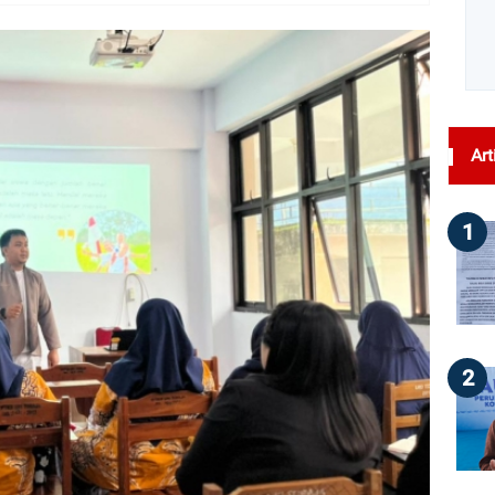
dilihat : 85
Art
1
2