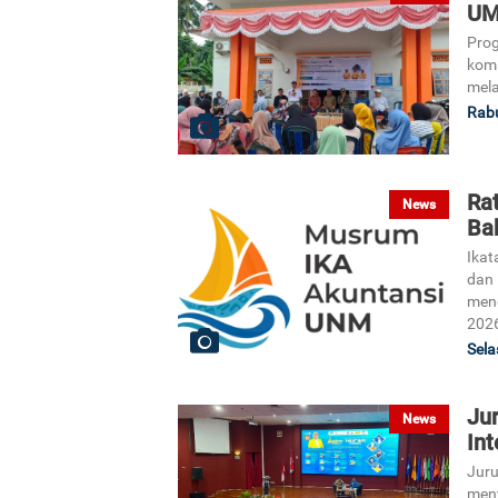
UM
Pro
komi
mela
Rabu
Ra
News
Ba
Ikat
dan 
meng
202
Sela
Ju
News
In
Juru
meny