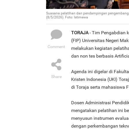
Suasana pelatihan dan pendampingan pengembangan i
(8/5/2026). Foto: Istimewa
TORAJA
- Tim Pengabdian k
(FIP) Universitas Negeri Ma
Comment
melakukan kegiatan pelati
dan non tes berbasis Artifici
Agenda ini digelar di Fakul
Share
Kristen Indonesia (UKI) Toraj
di Toraja serta mahasiswa F
Dosen Administrasi Pendidik
mengatakan pelatihan ini 
menyusun instrumen evaluasi
dengan perkembangan teknol