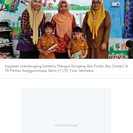
Kegiatan mendongeng bertema “Dengan Dongeng Aku Pintar, Aku Cerdas” di
TK Pertiwi Sungguminasa, Senin (11/5). Foto: Istimewa