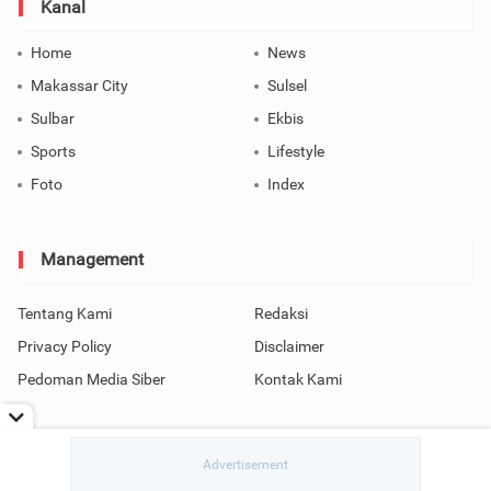
Kanal
Home
News
Makassar City
Sulsel
Sulbar
Ekbis
Sports
Lifestyle
Foto
Index
Management
Tentang Kami
Redaksi
Privacy Policy
Disclaimer
Pedoman Media Siber
Kontak Kami
Copyright © 2026 SindoMakassar All Rights Reserved.
read / rendering in 0.0584 seconds