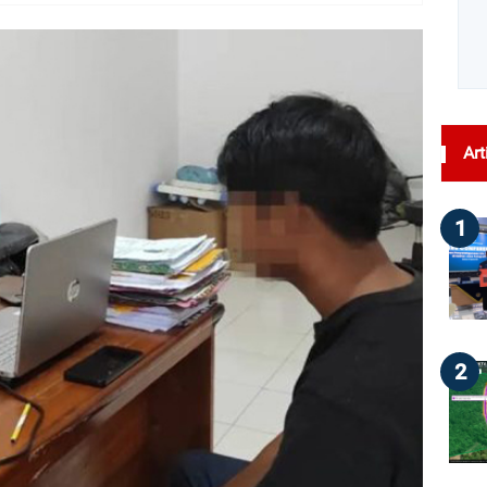
dilihat : 46
Art
1
2