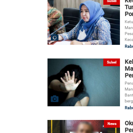
Ke
Sulsel
Tu
Po
Ketu
Maro
Pesa
Kec
Rabu
Ke
Sulsel
Ma
Pe
Pena
Man
Bant
bergu
Rabu
Ok
News
Pe