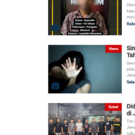
Oknu
kepo
mini
Rabu
Si
News
Ta
Seor
pida
Jene
Sela
Did
Sulsel
di 
Tim 
Jene
cabu