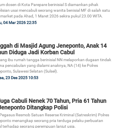
m dosen di Kota Parepare berinisial S diamankan pihak
lisian usai mencabuli seorang wanita benisial MF di salah satu
 market pada Ahad, 1 Maret 2026 sekira pukul 23.00 WITA.
, 04 Mar 2026 22:35
nggah di Masjid Agung Jeneponto, Anak 14
hun Diduga Jadi Korban Cabul
ang ibu rumah tangga berinisial NN melaporkan dugaan tindak
na pencabulan yang dialami anaknya, NA (14) ke Polres
ponto, Sulawesi Selatan (Sulsel).
sa, 23 Des 2025 10:53
uga Cabuli Nenek 70 Tahun, Pria 61 Tahun
Jeneponto Ditangkap Polisi
Pegasus Resmob Satuan Reserse Kriminal (Satreskrim) Polres
ponto menangkap seorang pria terduga pelaku perbuatan
l terhadap seorang perempuan lanjut usia.