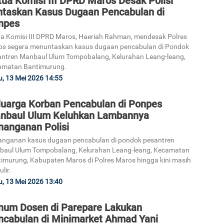
tua Komisi III DPRD Maros Desak Polisi
ntaskan Kasus Dugaan Pencabulan di
npes
a Komisi III DPRD Maros, Haeriah Rahman, mendesak Polres
s segera menuntaskan kasus dugaan pencabulan di Pondok
ntren Manbaul Ulum Tompobalang, Kelurahan Leang-leang,
3
amatan Bantimurung.
, 13 Mei 2026 14:55
luarga Korban Pencabulan di Ponpes
nbaul Ulum Keluhkan Lambannya
nanganan Polisi
nganan kasus dugaan pencabulan di pondok pesantren
4
baul Ulum Tompobalang, Kelurahan Leang-leang, Kecamatan
imurung, Kabupaten Maros di Polres Maros hingga kini masih
lir.
, 13 Mei 2026 13:40
5
num Dosen di Parepare Lakukan
ncabulan di Minimarket Ahmad Yani