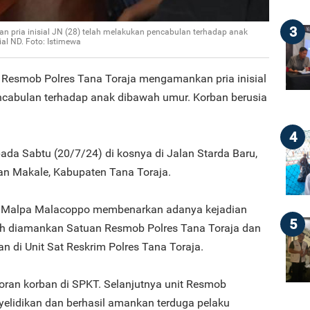
3
 pria inisial JN (28) telah melakukan pencabulan terhadap anak
ial ND. Foto: Istimewa
t Resmob Polres Tana Toraja mengamankan pria inisial
ncabulan terhadap anak dibawah umur. Korban berusia
4
da Sabtu (20/7/24) di kosnya di Jalan Starda Baru,
n Makale, Kabupaten Tana Toraja.
P Malpa Malacoppo membenarkan adanya kejadian
5
elah diamankan Satuan Resmob Polres Tana Toraja dan
n di Unit Sat Reskrim Polres Tana Toraja.
oran korban di SPKT. Selanjutnya unit Resmob
elidikan dan berhasil amankan terduga pelaku