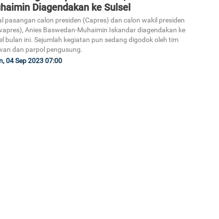
haimin Diagendakan ke Sulsel
l pasangan calon presiden (Capres) dan calon wakil presiden
apres), Anies Baswedan-Muhaimin Iskandar diagendakan ke
el bulan ini. Sejumlah kegiatan pun sedang digodok oleh tim
wan dan parpol pengusung.
3
n, 04 Sep 2023 07:00
4
5