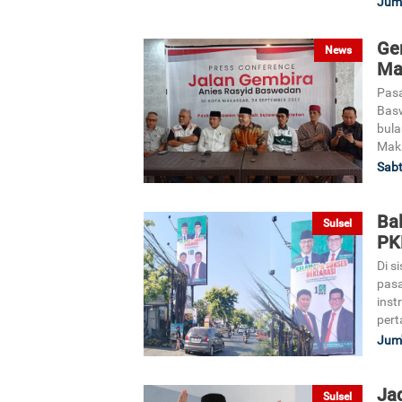
Jum'
Ge
News
Ma
Pasa
Basw
bula
Mak
Sabt
Bal
Sulsel
PKB
Di s
pasa
inst
pert
Jum'
Ja
Sulsel