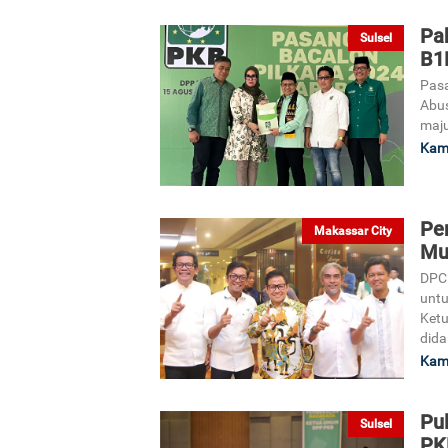
Pa
Sulsel
B1
Pasa
Abus
maju
Kami
Pe
Makassar City
Mu
DPC 
untu
Ketu
dida
Kami
Pu
Sulsel
PK