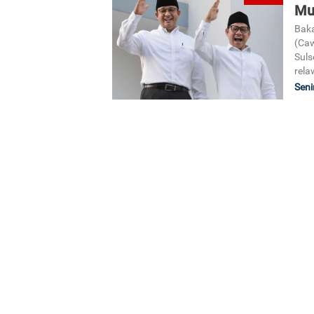
Mu
Baka
(Caw
Suls
rela
Seni