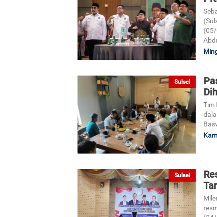
Seba
(Sul
(05/
Abdu
Ming
Pa
Sulsel
Dih
Tim 
dala
Basw
Kami
Re
Sulsel
Ta
Mile
resm