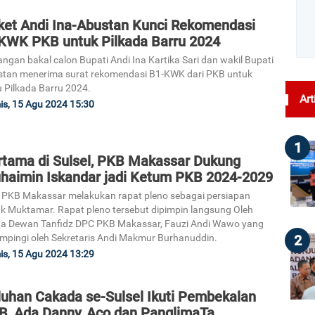
ket Andi Ina-Abustan Kunci Rekomendasi
KWK PKB untuk Pilkada Barru 2024
ngan bakal calon Bupati Andi Ina Kartika Sari dan wakil Bupati
tan menerima surat rekomendasi B1-KWK dari PKB untuk
 Pilkada Barru 2024.
Art
s, 15 Agu 2024 15:30
1
rtama di Sulsel, PKB Makassar Dukung
haimin Iskandar jadi Ketum PKB 2024-2029
PKB Makassar melakukan rapat pleno sebagai persiapan
k Muktamar. Rapat pleno tersebut dipimpin langsung Oleh
a Dewan Tanfidz DPC PKB Makassar, Fauzi Andi Wawo yang
2
mpingi oleh Sekretaris Andi Makmur Burhanuddin.
s, 15 Agu 2024 13:29
luhan Cakada se-Sulsel Ikuti Pembekalan
B, Ada Danny, Aco dan PanglimaTa