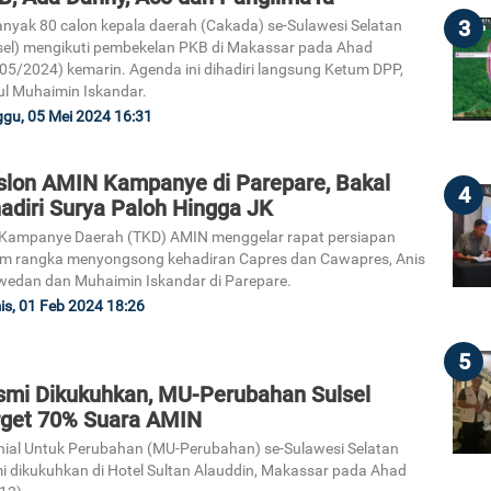
3
nyak 80 calon kepala daerah (Cakada) se-Sulawesi Selatan
sel) mengikuti pembekelan PKB di Makassar pada Ahad
05/2024) kemarin. Agenda ini dihadiri langsung Ketum DPP,
l Muhaimin Iskandar.
gu, 05 Mei 2024 16:31
slon AMIN Kampanye di Parepare, Bakal
4
adiri Surya Paloh Hingga JK
Kampanye Daerah (TKD) AMIN menggelar rapat persiapan
m rangka menyongsong kehadiran Capres dan Cawapres, Anis
edan dan Muhaimin Iskandar di Parepare.
s, 01 Feb 2024 18:26
5
smi Dikukuhkan, MU-Perubahan Sulsel
rget 70% Suara AMIN
nial Untuk Perubahan (MU-Perubahan) se-Sulawesi Selatan
i dikukuhkan di Hotel Sultan Alauddin, Makassar pada Ahad