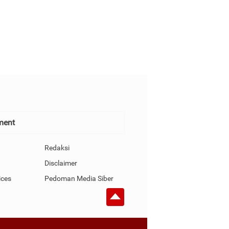
Momentum Perkuat
Strategi Hadapi Krisis
Komunikasi
multidimensi
ment
Redaksi
Disclaimer
ices
Pedoman Media Siber