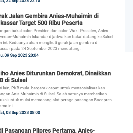
at, 22 Sep 2023 22:15
rak Jalan Gembira Anies-Muhaimin di
kassar Target 500 Ribu Peserta
ngan bakal calon Presiden dan calon Wakil Presiden, Anies
edan-Muhaimin Iskandar dijadwalkan bakal datang ke Sulsel
n ini. Keduanya akan mengikuti gerak jalan gembira di
assar pada 24 September 2023 mendatang.
u, 09 Sep 2023 20:04
Art
iho Anies Diturunkan Demokrat, Dinaikkan
 di Sulsel
isi lain, PKB mulai bergerak cepat untuk mensosialisasikan
1
ngan Anis-Muhaimin di Sulsel. Salah satunya memberikan
ruksi untuk mulai memasang alat peraga pasangan Bacapres
ama ini.
at, 08 Sep 2023 08:00
2
di Pasangan Pilpres Pertama, Anies-