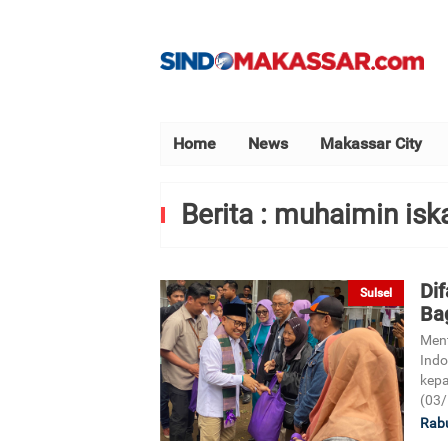
Home
News
Makassar City
Berita : muhaimin isk
Dif
Sulsel
Ba
Ment
Indo
kepa
(03/
Rabu