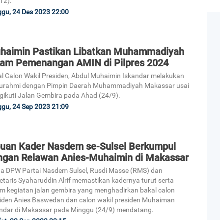
12).
gu, 24 Des 2023 22:00
haimin Pastikan Libatkan Muhammadiyah
lam Pemenangan AMIN di Pilpres 2024
l Calon Wakil Presiden, Abdul Muhaimin Iskandar melakukan
turahmi dengan Pimpin Daerah Muhammadiyah Makassar usai
ikuti Jalan Gembira pada Ahad (24/9).
gu, 24 Sep 2023 21:09
buan Kader Nasdem se-Sulsel Berkumpul
ngan Relawan Anies-Muhaimin di Makassar
a DPW Partai Nasdem Sulsel, Rusdi Masse (RMS) dan
etaris Syaharuddin Alrif memastikan kadernya turut serta
m kegiatan jalan gembira yang menghadirkan bakal calon
iden Anies Baswedan dan calon wakil presiden Muhaiman
ndar di Makassar pada Minggu (24/9) mendatang.