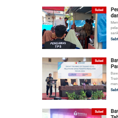
Pe
Sulsel
dan
Memb
pela
sank
Sabt
Ba
Sulsel
Pa
Bawa
Trai
meni
Sabt
Baw
Sulsel
Ta