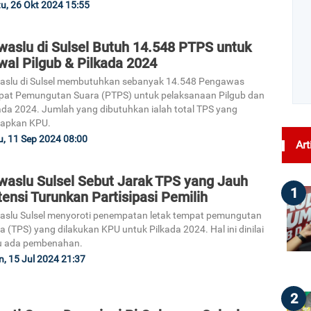
u, 26 Okt 2024 15:55
waslu di Sulsel Butuh 14.548 PTPS untuk
wal Pilgub & Pilkada 2024
aslu di Sulsel membutuhkan sebanyak 14.548 Pengawas
at Pemungutan Suara (PTPS) untuk pelaksanaan Pilgub dan
ada 2024. Jumlah yang dibutuhkan ialah total TPS yang
tapkan KPU.
, 11 Sep 2024 08:00
Art
waslu Sulsel Sebut Jarak TPS yang Jauh
1
ensi Turunkan Partisipasi Pemilih
slu Sulsel menyoroti penempatan letak tempat pemungutan
a (TPS) yang dilakukan KPU untuk Pilkada 2024. Hal ini dinilai
u ada pembenahan.
n, 15 Jul 2024 21:37
2