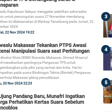
ansparan
slu Kepulauan Selayar menggelar pelatihan saksi-saksi
3
lon untuk pemungutan suara 27 November mendatang.
tihan ini dilaksanakan di Warkop Tanadoang pada Jumat, 22
ember 2024.
at, 22 Nov 2024 19:22
waslu Makassar Tekankan PTPS Awasi
4
tensi Manipulasi Suara saat Perhitungan
dinator Divisi SDMO Bawaslu Makassar, Ahmad Ahsanul
hil menekankan pentingnya Pengawas TPS untuk
embangkan pola pikir yang cermat dan kritis. Hal ini
mpaikan pada acara Bimbingan Teknis (Bimtek) Pengawas
se-Kota Makassar jelang pencoblosan.
5
, 20 Nov 2024 22:23
 Ujung Pandang Baru, Munafri Ingatkan
rga Perhatikan Kertas Suara Sebelum
ncoblos