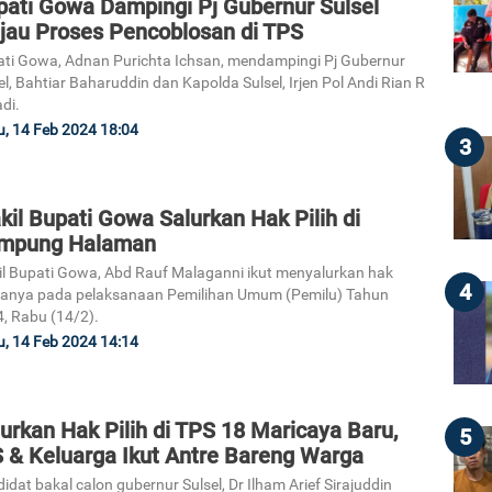
pati Gowa Dampingi Pj Gubernur Sulsel
njau Proses Pencoblosan di TPS
ti Gowa, Adnan Purichta Ichsan, mendampingi Pj Gubernur
el, Bahtiar Baharuddin dan Kapolda Sulsel, Irjen Pol Andi Rian R
adi.
, 14 Feb 2024 18:04
3
il Bupati Gowa Salurkan Hak Pilih di
mpung Halaman
l Bupati Gowa, Abd Rauf Malaganni ikut menyalurkan hak
4
anya pada pelaksanaan Pemilihan Umum (Pemilu) Tahun
, Rabu (14/2).
, 14 Feb 2024 14:14
urkan Hak Pilih di TPS 18 Maricaya Baru,
5
S & Keluarga Ikut Antre Bareng Warga
idat bakal calon gubernur Sulsel, Dr Ilham Arief Sirajuddin