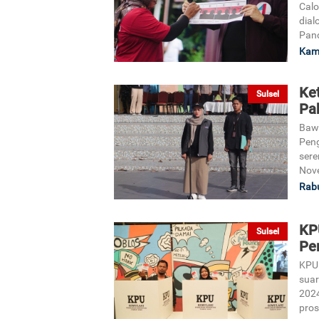
Calo
dial
Pand
Kami
Ke
Sulsel
Pa
Bawa
Pen
sere
Nov
Rabu
KP
Sulsel
Pe
KPU 
suar
2024
pros