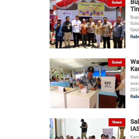
Bu
Sulsel
Ti
Bupa
Suls
Djaj
Rabu
Wak
Sulsel
Ka
Waki
suar
2024
Rabu
Sal
News
IA
Kand