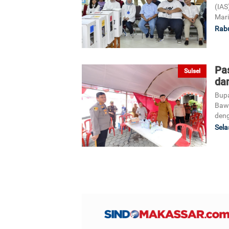
(IAS
Mari
Rabu
Pa
Sulsel
da
Bupa
Baw
deng
Sela