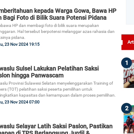
mberitahuan kepada Warga Gowa, Bawa HP
 Bagi Foto di Bilik Suara Potensi Pidana
awa HP dan membagi foto di bilik suara merupakan
nggaran. Hal tersebut berpotensi melanggar azas rahasia dan
sinya pidana.
Art
u, 23 Nov 2024 19:15
1
waslu Sulsel Lakukan Pelatihan Saksi
slon hingga Panwascam
slu Provinsi Sulawesi Selatan menyelenggarakan Training of
ners (TOT) pelatihan saksi peserta pemilihan untuk
ngkatkan kapasitas dan kemampuan dalam proses pemilihan.
u, 23 Nov 2024 07:00
2
aslu Selayar Latih Saksi Paslon, Pastikan
hapan di TPS Berlangsung Jurdil &