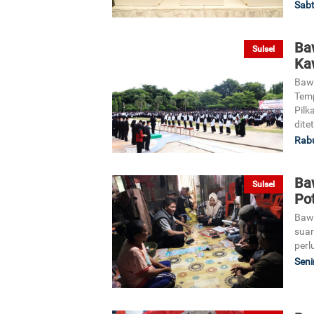
Sabt
Ba
Sulsel
Ka
Baw
Temp
Pilk
dite
Rabu
Ba
Sulsel
Pot
Bawa
suar
perl
Seni