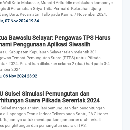
n Wali Kota Makassar, Munafri Arifuddin melakukan kampanye
ogis di Perumahan Griya Thita Permai di Kelurahan Ujung
ang Baru, Kecamatan Tallo pada Kamis, 7 November 2024.
s, 07 Nov 2024 19:34
tua Bawaslu Selayar: Pengawas TPS Harus
hami Penggunaan Aplikasi Siwaslih
slu Kabupaten Kepulauan Selayar telah melantik 301
gawas Tempat Pemungutan Suara (PTPS) untuk Pilkada
ntak 2024. Pelantikan dilakukan selama 2 (dua) hari pada 3-4
ember 2024.
, 06 Nov 2024 23:02
U Sulsel Simulasi Pemungutan dan
rhitungan Suara Pilkada Serentak 2024
Sulsel menggelar simulasi pemungutan dan penghitungan
a di Lapangan Tennis Indoor Telkom pada Sabtu, 26 Oktober
. Tujuannya untuk mendapatkan gambaran utuh terkait
es penghitungan dan pemungutan suara di TPS.