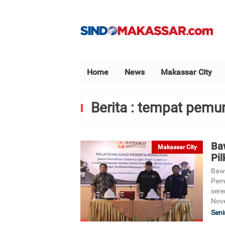
Home
News
Makassar City
Berita : tempat pemu
Ba
Makassar City
Pi
Bawa
Pemu
sere
Nov
Seni