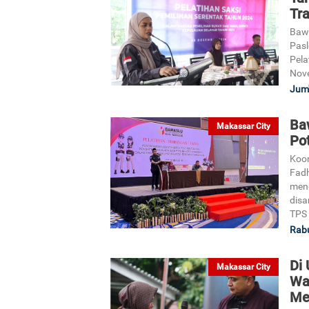
Tr
Bawa
Pas
Pela
Nov
Jum'
Ba
Makassar City
Po
Koor
Fad
meng
disa
TPS 
Rabu
Di
Makassar City
Wa
Me