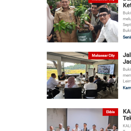
Ke
Buki
melu
Sept
Buki
Seni
Jal
Makassar City
Ja
Buki
memp
Leim
Kami
KA
Ekbis
Te
KALL