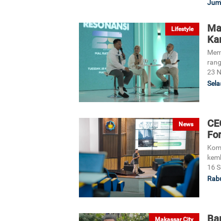
Jum'
Ma
Lifestyle
Ka
Mema
rang
23 
Sela
CE
News
Fo
Komi
kemb
16 S
Rabu
Ba
Makassar City