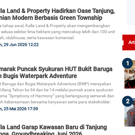
la Land & Property Hadirkan Oase Tanjung,
nian Modern Berbasis Green Township
 tahap awal, Kalla Land & Property akan mengembangkan
 seluas sekitar lima hektare yang mencakup lebih dari 100 unit
h, clubhouse, serta kawasan komersial.
Art
n, 29 Jun 2026 12:22
1
marak Puncak Syukuran HUT Bukit Baruga
n Bugis Waterpark Adventure
t Baruga dan Bugis Waterpark Adventure (BWP) merayakan
 Ulang Tahun ke-34 dan ke-14 melalui puncak acara syukuran
tema “Symphony of Harmony” yang berlangsung semarak dan
2
h kebersamaan bersama karyawan serta para stakeholder.
n, 25 Mei 2026 17:39
lla Land Garap Kawasan Baru di Tanjung
nga, Groundbreaking Juni 2026