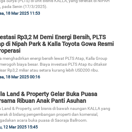
ga Surya (PLTS) di unit bisnis KALLA, yang terletak di NIPAH
, pada Senin (17/3/2025).
sa, 18 Mar 2025 11:53
estasi Rp3,2 M Demi Energi Bersih, PLTS
ap di Nipah Park & Kalla Toyota Gowa Resmi
roperasi
 menghadirkan energi bersih lewat PLTS Atap, Kalla Group
 merogoh biaya besar. Biaya investasi PLTS Atap itu ditaksir
isar Rp3,2 miliar atau setara kurang lebih USD200 ribu.
sa, 18 Mar 2025 00:16
lla Land & Property Gelar Buka Puasa
rsama Ribuan Anak Panti Asuhan
a Land & Property, unit bisnis di bawah naungan KALLA yang
erak di bidang pengembangan properti dan komersial,
adakan acara buka puasa di Saoraja Ballroom.
, 12 Mar 2025 15:45