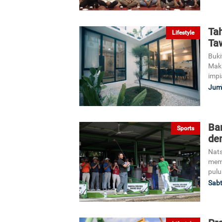
Tah
Lifestyle
Ta
Buki
Maka
impi
Jum'
Bar
Sports
de
Nats
memp
pulu
Sabt