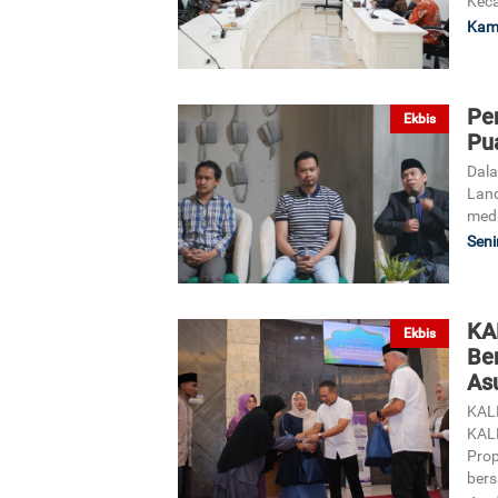
Kec
Kami
Pe
Ekbis
Pu
Dal
Land
medi
Seni
KA
Ekbis
Be
As
KALL
KALL
Prop
bers