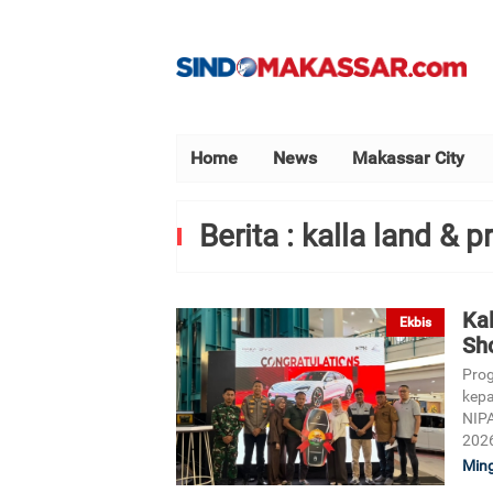
Home
News
Makassar City
Berita : kalla land & p
Ka
Ekbis
Sh
Prog
kepa
NIPA
202
Ming