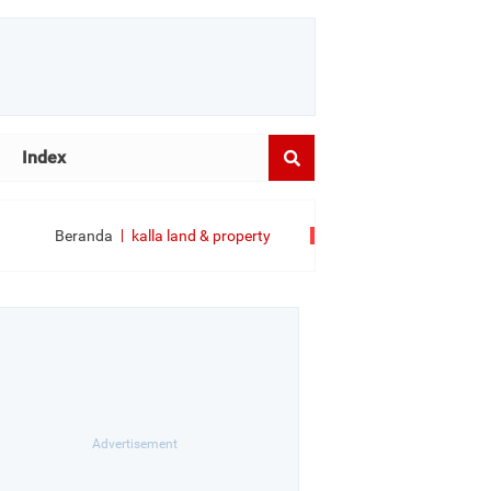
Index
Beranda
kalla land & property