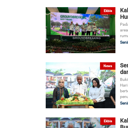
Kal
Ekbis
Hu
Pada
area
ruma
Seni
Se
News
da
Buki
Hari
ber
penu
Seni
Ka
Ekbis
Bu