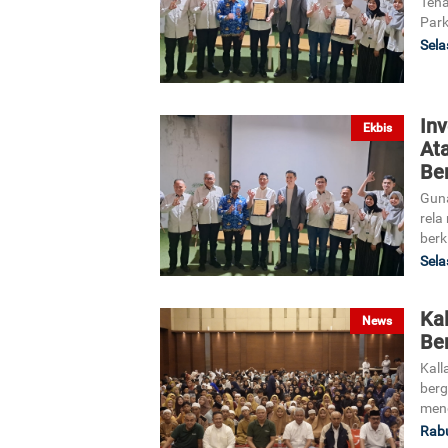
Tena
Park
Sela
Inv
Ekbis
At
Be
Guna
rela
berk
Sela
Ka
News
Be
Kall
berg
meng
Rabu