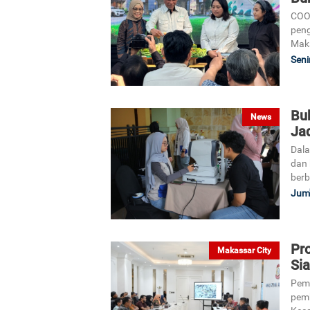
COO 
peng
Maka
Seni
Bu
News
Ja
Dala
dan 
berb
Jum'
Pr
Makassar City
Sia
Pem
pemb