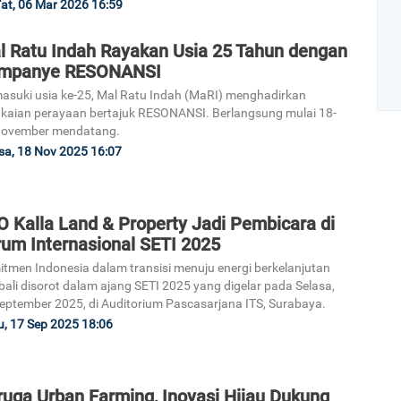
at, 06 Mar 2026 16:59
l Ratu Indah Rayakan Usia 25 Tahun dengan
mpanye RESONANSI
suki usia ke-25, Mal Ratu Indah (MaRI) menghadirkan
kaian perayaan bertajuk RESONANSI. Berlangsung mulai 18-
November mendatang.
sa, 18 Nov 2025 16:07
Art
O Kalla Land & Property Jadi Pembicara di
1
rum Internasional SETI 2025
tmen Indonesia dalam transisi menuju energi berkelanjutan
ali disorot dalam ajang SETI 2025 yang digelar pada Selasa,
eptember 2025, di Auditorium Pascasarjana ITS, Surabaya.
, 17 Sep 2025 18:06
2
ruga Urban Farming, Inovasi Hijau Dukung