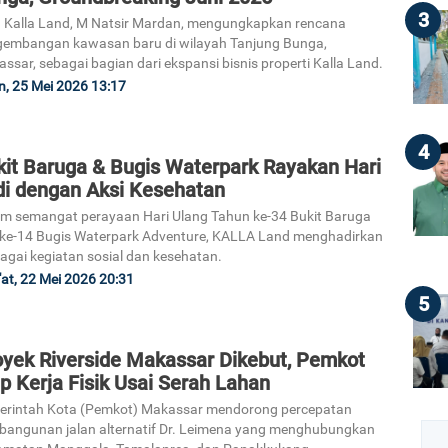
3
Kalla Land, M Natsir Mardan, mengungkapkan rencana
embangan kawasan baru di wilayah Tanjung Bunga,
ssar, sebagai bagian dari ekspansi bisnis properti Kalla Land.
n, 25 Mei 2026 13:17
4
kit Baruga & Bugis Waterpark Rayakan Hari
di dengan Aksi Kesehatan
m semangat perayaan Hari Ulang Tahun ke-34 Bukit Baruga
ke-14 Bugis Waterpark Adventure, KALLA Land menghadirkan
agai kegiatan sosial dan kesehatan.
at, 22 Mei 2026 20:31
5
oyek Riverside Makassar Dikebut, Pemkot
p Kerja Fisik Usai Serah Lahan
erintah Kota (Pemkot) Makassar mendorong percepatan
angunan jalan alternatif Dr. Leimena yang menghubungkan