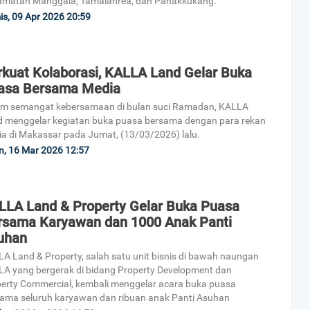
amatan Manggala, Tamalanrea, dan Panakkukang.
s, 09 Apr 2026 20:59
rkuat Kolaborasi, KALLA Land Gelar Buka
asa Bersama Media
am semangat kebersamaan di bulan suci Ramadan, KALLA
 menggelar kegiatan buka puasa bersama dengan para rekan
a di Makassar pada Jumat, (13/03/2026) lalu.
n, 16 Mar 2026 12:57
LLA Land & Property Gelar Buka Puasa
rsama Karyawan dan 1000 Anak Panti
uhan
A Land & Property, salah satu unit bisnis di bawah naungan
A yang bergerak di bidang Property Development dan
erty Commercial, kembali menggelar acara buka puasa
ama seluruh karyawan dan ribuan anak Panti Asuhan