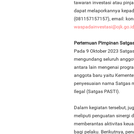
tawaran investasi atau pinj
dapat melaporkannya kepad
(081157157157), email: kon
waspadainvestasi@ojk.go.id
Pertemuan Pimpinan Satga
Pada 9 Oktober 2023 Satgas
mengundang seluruh anggo
antara lain mengenai prog
anggota baru yaitu Kementeri
penyesuaian nama Satgas m
Ilegal (Satgas PASTI).
Dalam kegiatan tersebut, ju
meliputi penguatan sinergi 
memberantas aktivitas keua
bagi pelaku. Berikutnya, p