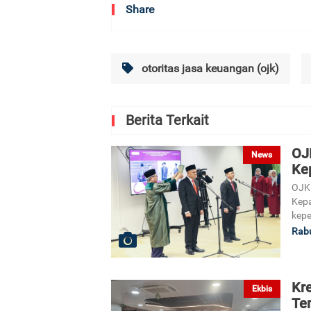
Share
otoritas jasa keuangan (ojk)
Berita Terkait
OJ
News
Ke
OJK 
Kepa
kepe
Rabu
Kr
Ekbis
Te