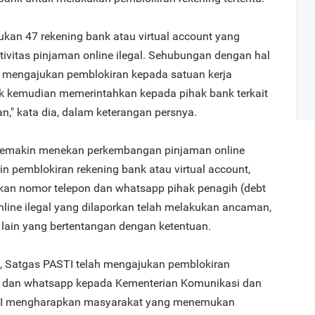
kan 47 rekening bank atau virtual account yang
ktivitas pinjaman online ilegal. Sehubungan dengan hal
ah mengajukan pemblokiran kepada satuan kerja
k kemudian memerintahkan kepada pihak bank terkait
," kata dia, dalam keterangan persnya.
k semakin menekan perkembangan pinjaman online
Art
lain pemblokiran rekening bank atau virtual account,
an nomor telepon dan whatsapp pihak penagih (debt
online ilegal yang dilaporkan telah melakukan ancaman,
1
 lain yang bertentangan dengan ketentuan.
t, Satgas PASTI telah mengajukan pemblokiran
n dan whatsapp kepada Kementerian Komunikasi dan
2
STI mengharapkan masyarakat yang menemukan