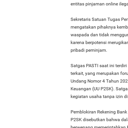
entitas pinjaman online ilega
Sekretaris Satuan Tugas Pe
mengatakan pihaknya kembal
waspada dan tidak menggun
karena berpotensi merugika
pribadi peminjam.
Satgas PASTI saat ini terdir
terkait, yang merupakan fo
Undang Nomor 4 Tahun 202
Keuangan (UU P2SK). Satga
kegiatan usaha tanpa izin d
Pemblokiran Rekening Bank
P2SK disebutkan bahwa da
berwenang memerintahkan Ba