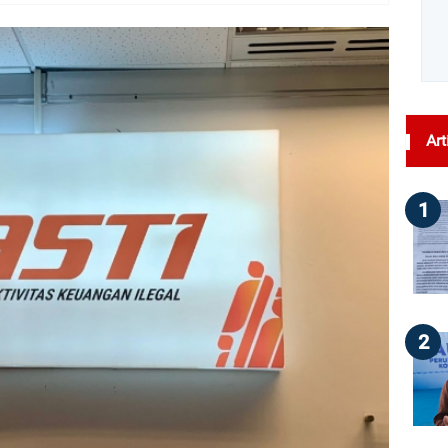
dilihat : 51
Art
1
2