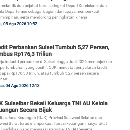
melantik dua pejabat baru setingkat Deputi Komisioner dan
la Departemen sebagai bagian dari upaya memperkuat
mimpinan, serta mendorong peningkatan kinerja.
, 05 Agu 2026 10:52
edit Perbankan Sulsel Tumbuh 5,27 Persen,
mbus Rp176,3 Triliun
rja industri perbankan di Sulsel hingga Juni 2026 menunjukkan
 pertumbuhan yang positif. OJK mencatat penyaluran kredit
apai Rp176,30 triliun, atau tumbuh 5,27 persen secara
unan.
sa, 04 Agu 2026 12:13
 Sulselbar Bekali Keluarga TNI AU Kelola
uangan Secara Bijak
itas Jasa Keuangan (OJK) Provinsi Sulawesi Selatan dan
wesi Barat terus memperkuat literasi keuangan masyarakat
lui edukasi yang menyasar personel TNI AU beserta