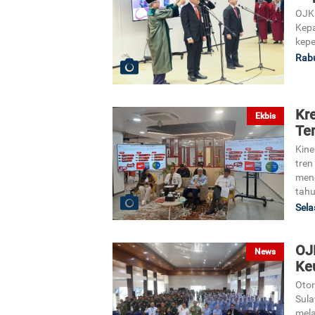
OJK 
Kepa
kepe
Rabu
Kr
Ekbis
Te
Kine
tren
menc
tah
Sela
OJK
News
Ke
Otor
Sula
mela