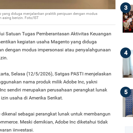
3
o yang diduga menjalankan praktik penipuan dengan modus
asing berizin. Foto/IST
alui Satuan Tugas Pemberantasan Aktivitas Keuangan
hentikan kegiatan usaha Magento yang diduga
uan dengan modus impersonasi atau penyalahgunaan
4
zin.
arta, Selasa (12/5/2026), Satgas PASTI menjelaskan
gunakan nama produk milik Adobe Inc, yakni
nc sendiri merupakan perusahaan perangkat lunak
5
izin usaha di Amerika Serikat.
dikenal sebagai perangkat lunak untuk membangun
mmerce. Meski demikian, Adobe Inc diketahui tidak
aran iinvestasi.