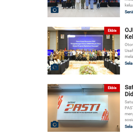
kelu
Seni
OJ
Ekbis
Kel
Oto
Usah
mela
Sela
Sa
Ekbis
Did
Satu
PAST
menj
sosi
Sela