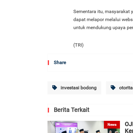
Sementara itu, masyarakat 
dapat melapor melalui websit
untuk mendukung upaya pemb
(TRI)
Share
investasi bodong
otorita
Berita Terkait
OJ
News
Ke