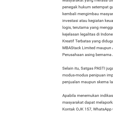
Masyarakat yang merasa dir
penegak hukum setempat g
kembali mengimbau masyara
investasi atau kegiatan keu
logis, terutama yang mengg
kejelasan legalitas di Indone
Kreatif Terbatas yang did
MBAStack Limited maupun 
Perusahaan asing bernama 
Selain itu, Satgas PASTI j
modus-modus penipuan imp
penjualan maupun skema la
Apabila menemukan indikasi 
masyarakat dapat melaporkan
Kontak OJK 157, WhatsApp