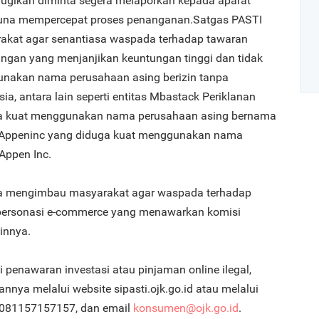
ugikan diminta segera melaporkan kepada aparat
una mempercepat proses penanganan.Satgas PASTI
kat agar senantiasa waspada terhadap tawaran
angan yang menjanjikan keuntungan tinggi dan tidak
unakan nama perusahaan asing berizin tanpa
sia, antara lain seperti entitas Mbastack Periklanan
uga kuat menggunakan nama perusahaan asing bernama
Art
Appeninc yang diduga kuat menggunakan nama
Appen Inc.
1
uga mengimbau masyarakat agar waspada terhadap
ersonasi e-commerce yang menawarkan komisi
innya.
penawaran investasi atau pinjaman online ilegal,
2
nya melalui website sipasti.ojk.go.id atau melalui
 081157157157, dan email
konsumen@ojk.go.id
.