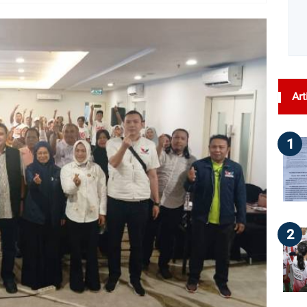
dilihat : 192
Art
1
2