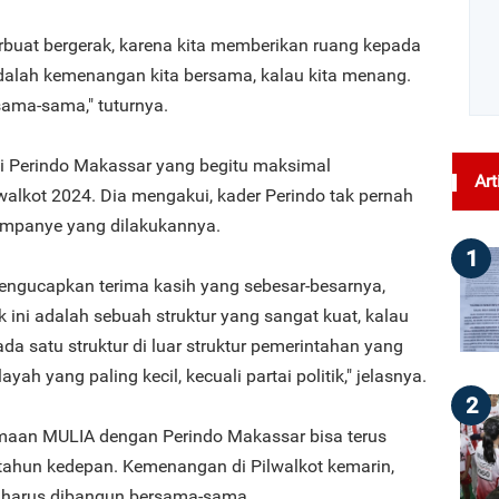
berbuat bergerak, karena kita memberikan ruang kepada
i adalah kemenangan kita bersama, kalau kita menang.
 sama-sama," tuturnya.
si Perindo Makassar yang begitu maksimal
Art
lkot 2024. Dia mengakui, kader Perindo tak pernah
 kampanye yang dilakukannya.
1
 mengucapkan terima kasih yang sebesar-besarnya,
 ini adalah sebuah struktur yang sangat kuat, kalau
da satu struktur di luar struktur pemerintahan yang
yah yang paling kecil, kecuali partai politik," jelasnya.
2
maan MULIA dengan Perindo Makassar bisa terus
ahun kedepan. Kemenangan di Pilwalkot kemarin,
g harus dibangun bersama-sama.