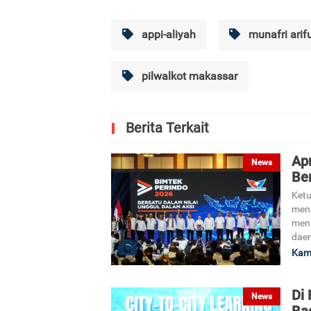
appi-aliyah
munafri arif
pilwalkot makassar
Berita Terkait
Apr
News
Ber
Ketu
meng
menu
daer
Kami
Di 
News
Ba