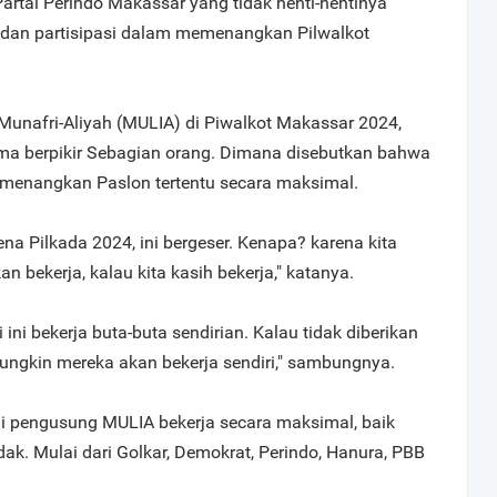
Partai Perindo Makassar yang tidak henti-hentinya
dan partisipasi dalam memenangkan Pilwalkot
unafri-Aliyah (MULIA) di Piwalkot Makassar 2024,
ma berpikir Sebagian orang. Dimana disebutkan bahwa
memenangkan Paslon tertentu secara maksimal.
a Pilkada 2024, ini bergeser. Kenapa? karena kita
an bekerja, kalau kita kasih bekerja," katanya.
 ini bekerja buta-buta sendirian. Kalau tidak diberikan
mungkin mereka akan bekerja sendiri," sambungnya.
ai pengusung MULIA bekerja secara maksimal, baik
dak. Mulai dari Golkar, Demokrat, Perindo, Hanura, PBB