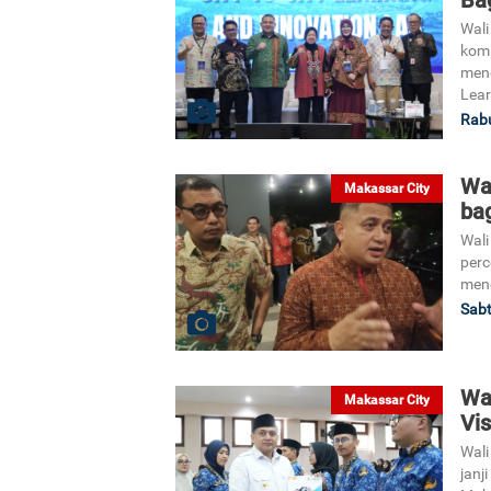
Wali
komp
meng
Lear
Rabu
Wa
Makassar City
ba
Wali
perc
meng
Sabt
Wa
Makassar City
Vis
Wali
janj