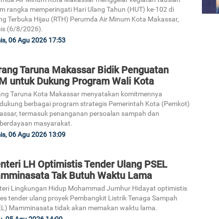
m rangka memperingati Hari Ulang Tahun (HUT) ke-102 di
g Terbuka Hijau (RTH) Perumda Air Minum Kota Makassar,
s (6/8/2026).
s, 06 Agu 2026 17:53
rang Taruna Makassar Bidik Penguatan
M untuk Dukung Program Wali Kota
ang Taruna Kota Makassar menyatakan komitmennya
ukung berbagai program strategis Pemerintah Kota (Pemkot)
assar, termasuk penanganan persoalan sampah dan
berdayaan masyarakat.
s, 06 Agu 2026 13:09
nteri LH Optimistis Tender Ulang PSEL
mminasata Tak Butuh Waktu Lama
eri Lingkungan Hidup Mohammad Jumhur Hidayat optimistis
es tender ulang proyek Pembangkit Listrik Tenaga Sampah
EL) Mamminasata tidak akan memakan waktu lama.
, 05 Agu 2026 14:00