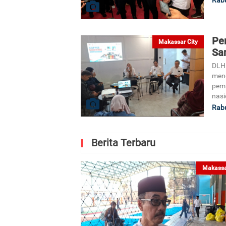
Pe
Makassar City
Sa
DLH 
meng
pemi
nasi
Rabu
Berita Terbaru
Makassa