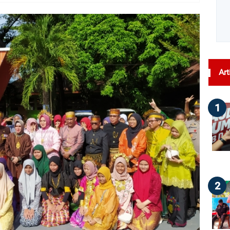
dilihat : 130
Art
1
2