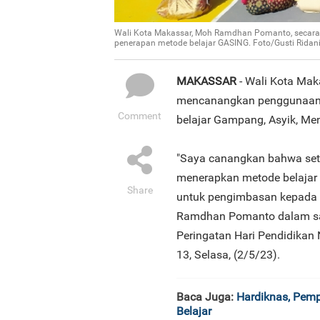
Wali Kota Makassar, Moh Ramdhan Pomanto, secara
penerapan metode belajar GASING. Foto/Gusti Ridan
MAKASSAR
- Wali Kota Ma
mencanangkan penggunaan b
Comment
belajar Gampang, Asyik, M
"Saya canangkan bahwa seti
menerapkan metode belaja
Share
untuk pengimbasan kepada 1
Ramdhan Pomanto dalam sa
Peringatan Hari Pendidikan
13, Selasa, (2/5/23).
Baca Juga:
Hardiknas, Pemp
Belajar