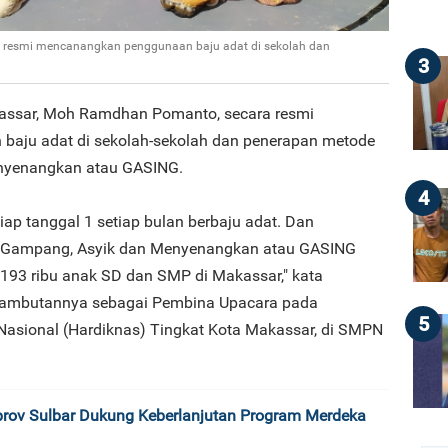
 resmi mencanangkan penggunaan baju adat di sekolah dan
i
3
kassar, Moh Ramdhan Pomanto, secara resmi
aju adat di sekolah-sekolah dan penerapan metode
enyenangkan atau GASING.
4
ap tanggal 1 setiap bulan berbaju adat. Dan
r Gampang, Asyik dan Menyenangkan atau GASING
93 ribu anak SD dan SMP di Makassar," kata
mbutannya sebagai Pembina Upacara pada
5
 Nasional (Hardiknas) Tingkat Kota Makassar, di SMPN
rov Sulbar Dukung Keberlanjutan Program Merdeka