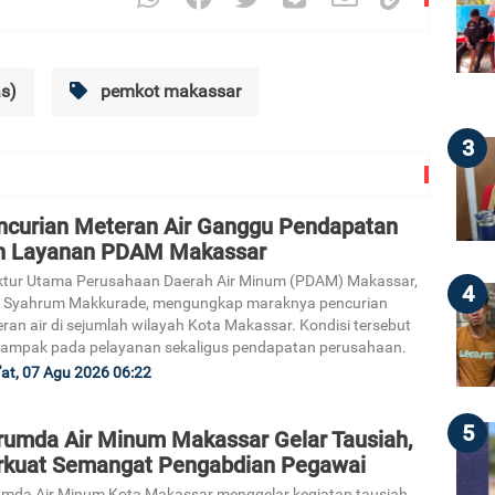
as)
pemkot makassar
3
ncurian Meteran Air Ganggu Pendapatan
n Layanan PDAM Makassar
ktur Utama Perusahaan Daerah Air Minum (PDAM) Makassar,
4
i Syahrum Makkurade, mengungkap maraknya pencurian
ran air di sejumlah wilayah Kota Makassar. Kondisi tersebut
ampak pada pelayanan sekaligus pendapatan perusahaan.
at, 07 Agu 2026 06:22
5
rumda Air Minum Makassar Gelar Tausiah,
rkuat Semangat Pengabdian Pegawai
mda Air Minum Kota Makassar menggelar kegiatan tausiah