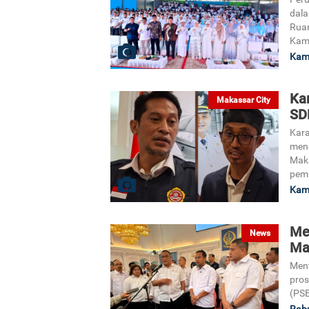
dala
Ruan
Kami
Kami
Ka
Makassar City
SD
Kar
mend
Mak
pem
Kami
Me
News
Ma
Ment
pros
(PS
Rabu