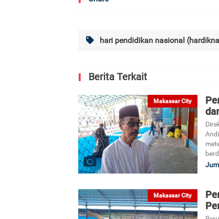
hari pendidikan nasional (hardikn
Berita Terkait
Pe
Makassar City
da
Dire
And
mete
berd
Jum'
Pe
Makassar City
Pe
Peru