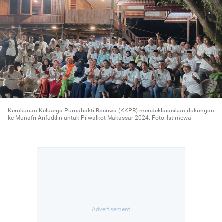
Kerukunan Keluarga Purnabakti Bosowa (KKPB) mendeklarasikan dukungan
ke Munafri Arifuddin untuk Pilwalkot Makassar 2024. Foto: Istimewa