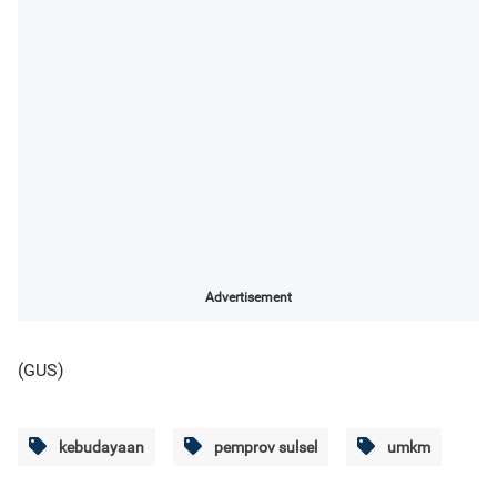
Advertisement
(GUS)
kebudayaan
pemprov sulsel
umkm