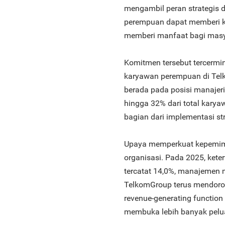
mengambil peran strategis d
perempuan dapat memberi ko
memberi manfaat bagi masya
Komitmen tersebut tercermi
karyawan perempuan di Tel
berada pada posisi manajer
hingga 32% dari total karya
bagian dari implementasi str
Upaya memperkuat kepemimpi
organisasi. Pada 2025, ket
tercatat 14,0%, manajemen m
TelkomGroup terus mendorong
revenue-generating functio
membuka lebih banyak peluan