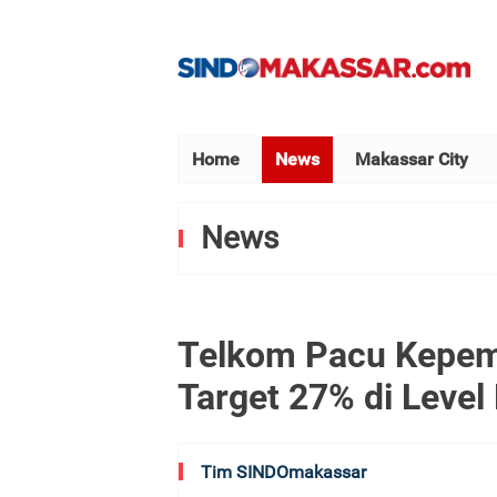
Home
News
Makassar City
News
Telkom Pacu Kepe
Target 27% di Level
Tim SINDOmakassar