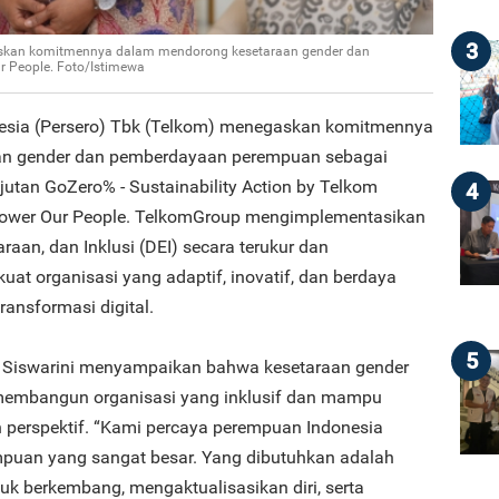
3
gaskan komitmennya dalam mendorong kesetaraan gender dan
 People. Foto/Istimewa
nesia (Persero) Tbk (Telkom) menegaskan komitmennya
an gender dan pemberdayaan perempuan sebagai
njutan GoZero% - Sustainability Action by Telkom
4
mpower Our People. TelkomGroup mengimplementasikan
raan, dan Inklusi (DEI) secara terukur dan
at organisasi yang adaptif, inovatif, dan berdaya
ransformasi digital.
5
n Siswarini menyampaikan bahwa kesetaraan gender
embangun organisasi yang inklusif dan mampu
perspektif. “Kami percaya perempuan Indonesia
puan yang sangat besar. Yang dibutuhkan adalah
k berkembang, mengaktualisasikan diri, serta