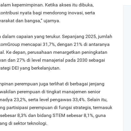
alam kepemimpinan. Ketika akses itu dibuka,
ntribusi nyata bagi mendorong inovasi, serta
rakat dan bangsa,” ujarnya.
n dalam capaian yang terukur. Sepanjang 2025, jumlah
komGroup mencapai 31,7%, dengan 21% di antaranya
ial. Ke depan, perusahaan menargetkan peningkatan
wan dan 27% di level manajerial pada 2030 sebagai
ategi DEI yang berkelanjutan.
nan perempuan juga terlihat di berbagai jenjang
erwakilan perempuan di tingkat manajemen senior
adya 23,2%, serta level pengawas 33,4%. Selain itu,
 partisipasi perempuan di fungsi strategis, termasuk
n sebesar 8,3% dan bidang STEM sebesar 8,1%, guna
g di sektor teknologi.