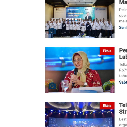
Ma
Peli
oper
mela
Seni
Pen
Ekbis
La
Telk
Rp75
tahu
Sabt
Te
Ekbis
St
Lest
orga