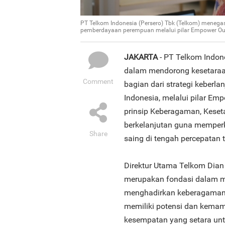
PT Telkom Indonesia (Persero) Tbk (Telkom) mene
pemberdayaan perempuan melalui pilar Empower Our
JAKARTA
- PT Telkom Indo
dalam mendorong kesetara
Comment
bagian dari strategi keberla
Indonesia, melalui pilar E
prinsip Keberagaman, Keseta
berkelanjutan guna memperku
Share
saing di tengah percepatan t
Direktur Utama Telkom Dia
merupakan fondasi dalam m
menghadirkan keberagaman 
memiliki potensi dan kemam
kesempatan yang setara untu