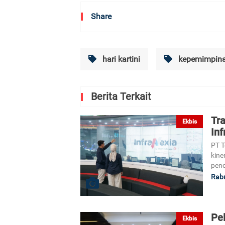
Share
hari kartini
kepemimpin
Berita Terkait
Tr
Ekbis
Inf
PT T
kine
pend
Rabu
Pel
Ekbis