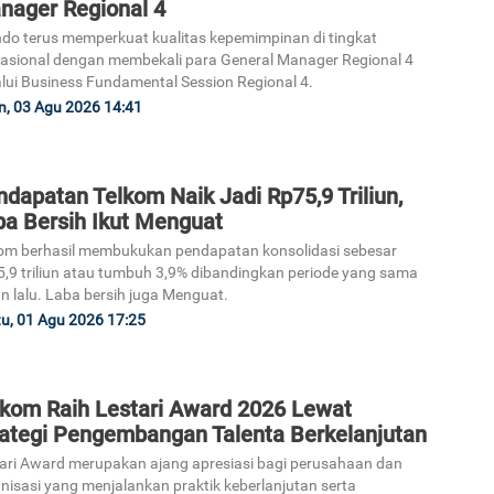
nager Regional 4
ndo terus memperkuat kualitas kepemimpinan di tingkat
asional dengan membekali para General Manager Regional 4
lui Business Fundamental Session Regional 4.
n, 03 Agu 2026 14:41
dapatan Telkom Naik Jadi Rp75,9 Triliun,
ba Bersih Ikut Menguat
om berhasil membukukan pendapatan konsolidasi sebesar
,9 triliun atau tumbuh 3,9% dibandingkan periode yang sama
n lalu. Laba bersih juga Menguat.
u, 01 Agu 2026 17:25
lkom Raih Lestari Award 2026 Lewat
rategi Pengembangan Talenta Berkelanjutan
ari Award merupakan ajang apresiasi bagi perusahaan dan
nisasi yang menjalankan praktik keberlanjutan serta