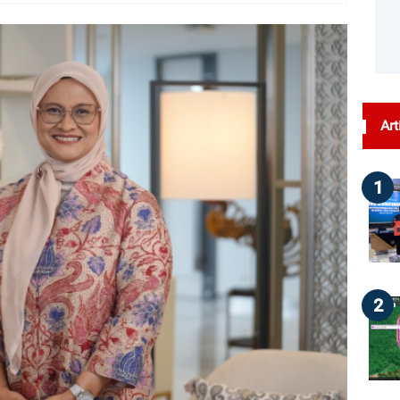
dilihat : 28
Art
1
2