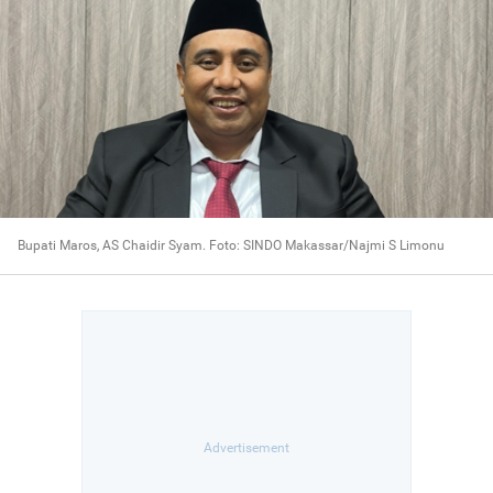
Bupati Maros, AS Chaidir Syam. Foto: SINDO Makassar/Najmi S Limonu