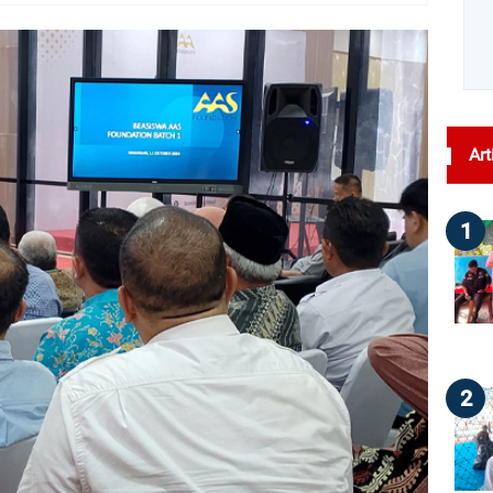
dilihat : 67
Art
1
2