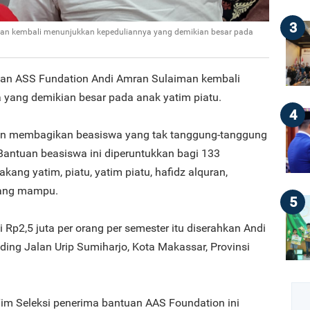
3
an kembali menunjukkan kepeduliannya yang demikian besar pada
san ASS Fundation Andi Amran Sulaiman kembali
yang demikian besar pada anak yatim piatu.
4
man membagikan beasiswa yang tak tanggung-tanggung
 Bantuan beasiswa ini diperuntukkan bagi 133
ang yatim, piatu, yatim piatu, hafidz alquran,
rang mampu.
5
 Rp2,5 juta per orang per semester itu diserahkan Andi
ing Jalan Urip Sumiharjo, Kota Makassar, Provinsi
Tim Seleksi penerima bantuan AAS Foundation ini