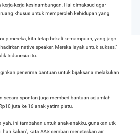
 kerja-kerja kesinambungan. Hal dimaksud agar
n ruang khusus untuk memperoleh kehidupan yang
group mereka, kita tetap bekali kemampuan, yang jago
ihadirkan native speaker. Mereka layak untuk sukses,"
Art
lik Indonesia itu.
nginkan penerima bantuan untuk bijaksana melakukan
1
an secara spontan juga memberi bantuan sejumlah
p10 juta ke 16 anak yatim piatu.
2
ya yah, ini tambahan untuk anak-anakku, gunakan utk
hari kalian", kata AAS sembari meneteskan air