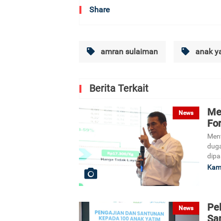
Share
amran sulaiman
anak y
Berita Terkait
Me
News
For
Ment
duga
dipa
Kami
Pel
News
Sa