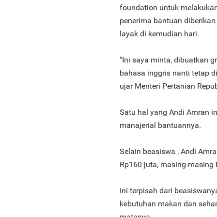
foundation untuk melakukan
penerima bantuan diberika
layak di kemudian hari.
"Ini saya minta, dibuatkan 
bahasa inggris nanti tetap d
ujar Menteri Pertanian Repub
Satu hal yang Andi Amran i
manajerial bantuannya.
Selain beasiswa , Andi Amr
Rp160 juta, masing-masing R
Ini terpisah dari beasiswan
kebutuhan makan dan sehari 
matanya