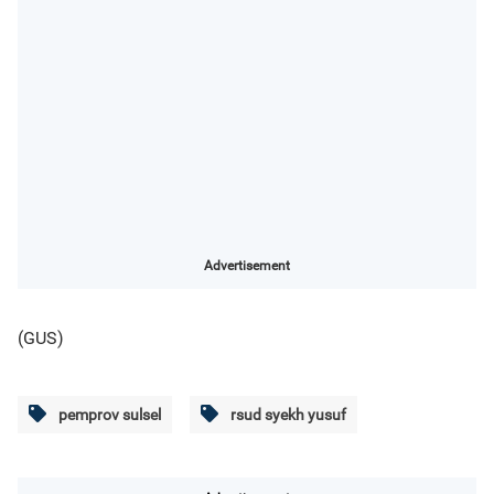
Advertisement
(GUS)
pemprov sulsel
rsud syekh yusuf