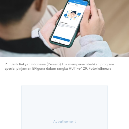
PT. Bank Rakyat Indonesia (Persero) Tbk mempersembahkan program
spesial pinjaman BRIguna dalam rangka HUT ke-129. Foto/Istimewa