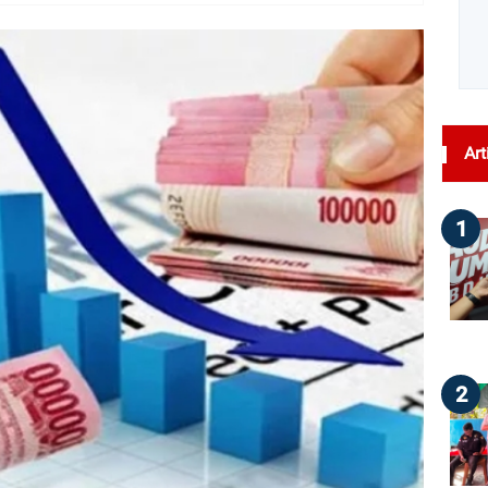
dilihat : 38
Art
1
2