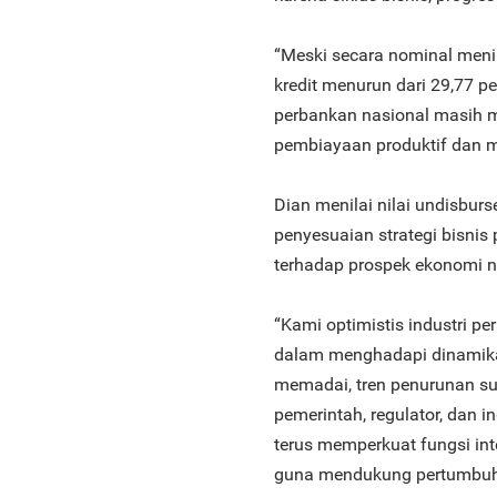
“Meski secara nominal menin
kredit menurun dari 29,77 p
perbankan nasional masih 
pembiayaan produktif dan me
Dian menilai nilai undisbur
penyesuaian strategi bisni
terhadap prospek ekonomi n
“Kami optimistis industri pe
dalam menghadapi dinamika
memadai, tren penurunan suk
pemerintah, regulator, dan 
terus memperkuat fungsi int
guna mendukung pertumbuha