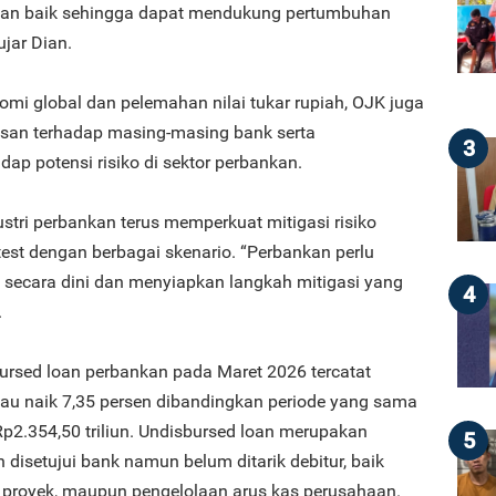
ngan baik sehingga dapat mendukung pertumbuhan
ujar Dian.
omi global dan pelemahan nilai tukar rupiah, OJK juga
an terhadap masing-masing bank serta
3
ap potensi risiko di sektor perbankan.
ustri perbankan terus memperkuat mitigasi risiko
test dengan berbagai skenario. “Perbankan perlu
ko secara dini dan menyiapkan langkah mitigasi yang
4
.
bursed loan perbankan pada Maret 2026 tercatat
atau naik 7,35 persen dibandingkan periode yang sama
p2.354,50 triliun. Undisbursed loan merupakan
5
h disetujui bank namun belum ditarik debitur, baik
es proyek, maupun pengelolaan arus kas perusahaan.