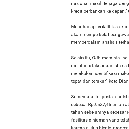
nasional masih terjaga de
kredit perbankan ke depan,” 
Menghadapi volatilitas ekon
akan memperketat pengawas
memperdalam analisis terhad
Selain itu, OJK meminta ind
melalui pelaksanaan stress 
melakukan identifikasi risi
tepat dan terukur,” kata Dian
Sementara itu, posisi undis
sebesar Rp2.527,46 triliun 
tahun sebelumnya sebesar R
fasilitas pinjaman yang tela
karena siklus bisnis, progr