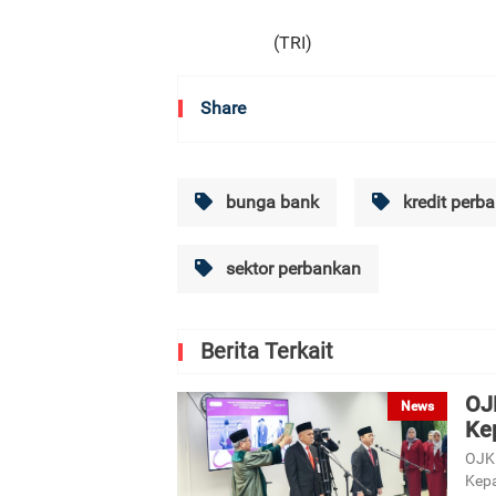
(TRI)
Share
bunga bank
kredit perb
sektor perbankan
Berita Terkait
OJ
News
Ke
OJK 
Kepa