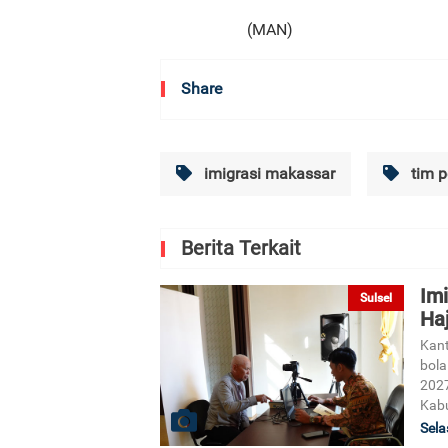
(MAN)
Share
imigrasi makassar
tim p
Berita Terkait
Im
Sulsel
Ha
Kant
bola
2027
Kab
Sela