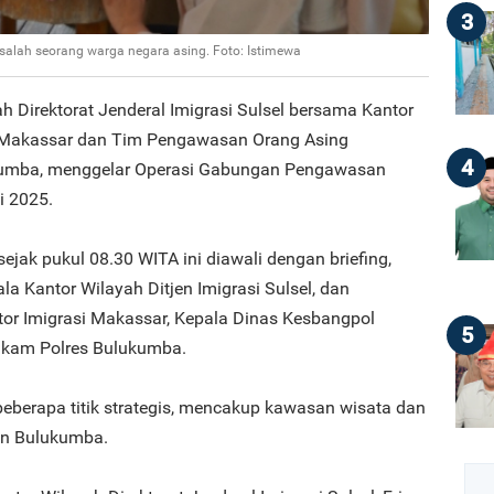
3
alah seorang warga negara asing. Foto: Istimewa
ah Direktorat Jenderal Imigrasi Sulsel bersama Kantor
I Makassar dan Tim Pengawasan Orang Asing
4
kumba, menggelar Operasi Gabungan Pengawasan
i 2025.
ejak pukul 08.30 WITA ini diawali dengan briefing,
la Kantor Wilayah Ditjen Imigrasi Sulsel, dan
tor Imigrasi Makassar, Kepala Dinas Kesbangpol
5
elkam Polres Bulukumba.
 beberapa titik strategis, mencakup kawasan wisata dan
ten Bulukumba.