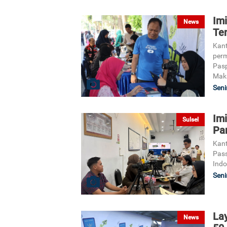
Im
News
Te
Kant
perm
Pasp
Maka
Seni
Im
Sulsel
Pa
Kant
Pass
Indo
Seni
La
News