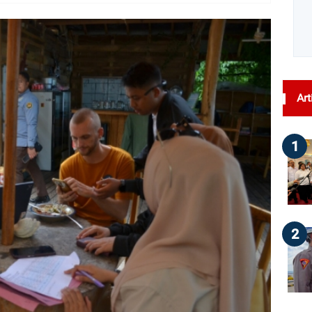
dilihat : 26
Art
1
2