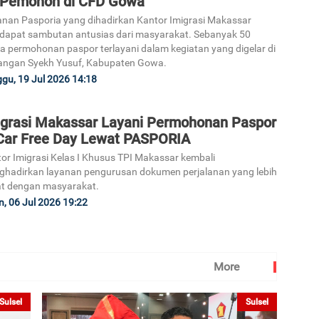
 Pemohon di CFD Gowa
nan Pasporia yang dihadirkan Kantor Imigrasi Makassar
apat sambutan antusias dari masyarakat. Sebanyak 50
a permohonan paspor terlayani dalam kegiatan yang digelar di
angan Syekh Yusuf, Kabupaten Gowa.
gu, 19 Jul 2026 14:18
igrasi Makassar Layani Permohonan Paspor
 Car Free Day Lewat PASPORIA
or Imigrasi Kelas I Khusus TPI Makassar kembali
hadirkan layanan pengurusan dokumen perjalanan yang lebih
t dengan masyarakat.
n, 06 Jul 2026 19:22
More
Sulsel
Sulsel