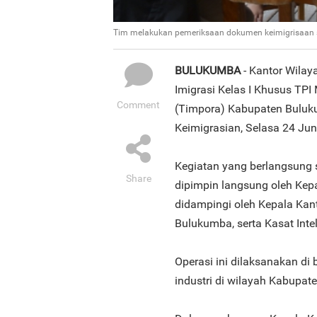
Tim melakukan pemeriksaan dokumen keimigrisaan s
BULUKUMBA
- Kantor Wilay
Imigrasi Kelas I Khusus TP
Comment
(Timpora) Kabupaten Bulu
Keimigrasian, Selasa 24 Jun
Kegiatan yang berlangsung s
Share
dipimpin langsung oleh Kepa
didampingi oleh Kepala Kan
Bulukumba, serta Kasat Int
Operasi ini dilaksanakan di
industri di wilayah Kabupa