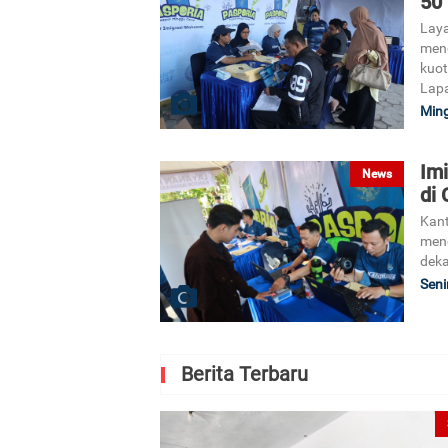
50
Laya
mend
kuot
Lap
Ming
Im
News
di
Kant
meng
deka
Seni
Berita Terbaru