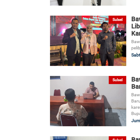
Baw
Sulsel
Li
Ka
Baw
peli
Sabt
Ba
Sulsel
Bar
Baw
Baru
kare
Bupa
Jum'
Ba