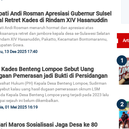
pati Andi Rosman Apresiasi Gubernur Sulsel
al Retret Kades di Rindam XIV Hasanuddin
ti Andi Rosman menaruh hormat dan apresiasi atas
aksananya retret dan jambore kepala desa se-Sulawesi Selatan
indam XIV Hasanuddin, Pakatto, Kecamatan Bontomarannu,
Art
upaten Gowa.
u, 13 Des 2025 17:40
1
 Kades Benteng Lompoe Sebut Uang
gaan Pemerasan jadi Bukti di Persidangan
sihat Hukum (PH) Kepala Desa Benteng Lompoe, Sudirman
yebut kalau uang hasil dugaan pemerasaan oknum LSM
da Kepala Desa Benteng Lompoe yang terjadi pada 2023 lalu
ai sejauh ini belum dikembalkan.
2
s, 01 Mei 2025 16:19
ari Maros Sosialisasi Jaga Desa ke 80