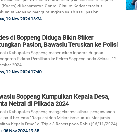
 (Kades) di Kecamatan Ganra. Oknum Kades tersebut
uat stiker yang menguntungkan salah satu paslon.
sa, 19 Nov 2024 18:24
es di Soppeng Diduga Bikin Stiker
tungkan Paslon, Bawaslu Teruskan ke Polisi
aslu Kabupaten Soppeng meneruskan laporan dugaan
nggaran Pidana Pemilihan ke Polres Soppeng pada Selasa, 12
ember 2024.
sa, 12 Nov 2024 17:40
waslu Soppeng Kumpulkan Kepala Desa,
ta Netral di Pilkada 2024
slu Kabupaten Soppeng menggelar sosialisasi pengawasan
isipatif bertema “Regulasi dan Mekanisme untuk Menjamin
alitas Kepala Desa” di Triple 8 Resort pada Rabu (06/11/2024).
, 06 Nov 2024 19:35