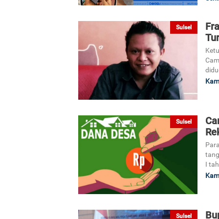
Fra
Sulsel
Tu
Ketu
Cama
didu
Kami
Ca
Sulsel
Re
Para
tang
I ta
Kami
Bu
Sulsel