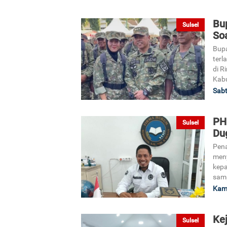
Bu
Sulsel
So
Bupa
terl
di R
Kab
Sabt
PH
Sulsel
Du
Pena
men
kepa
samp
Kami
Kej
Sulsel