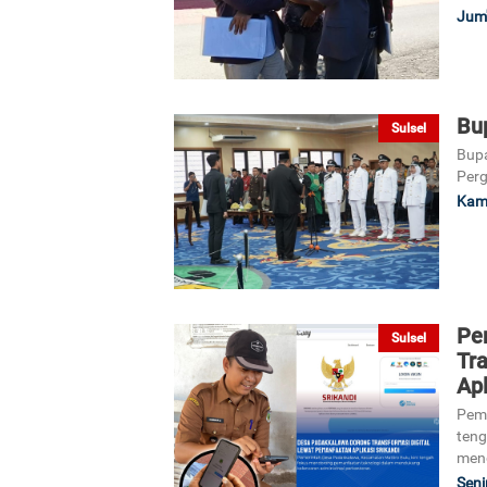
Jum'
Bu
Sulsel
Bupa
Perg
Kami
Pe
Sulsel
Tr
Apl
Peme
teng
mend
Seni