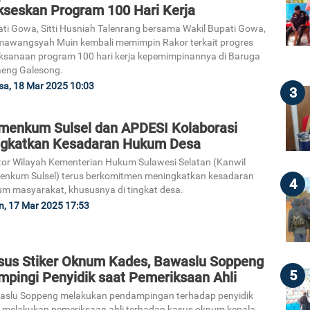
kseskan Program 100 Hari Kerja
ti Gowa, Sitti Husniah Talenrang bersama Wakil Bupati Gowa,
awangsyah Muin kembali memimpin Rakor terkait progres
ksanaan program 100 hari kerja kepemimpinannya di Baruga
eng Galesong.
sa, 18 Mar 2025 10:03
3
menkum Sulsel dan APDESI Kolaborasi
ngkatkan Kesadaran Hukum Desa
or Wilayah Kementerian Hukum Sulawesi Selatan (Kanwil
nkum Sulsel) terus berkomitmen meningkatkan kesadaran
4
m masyarakat, khususnya di tingkat desa.
n, 17 Mar 2025 17:53
sus Stiker Oknum Kades, Bawaslu Soppeng
5
mpingi Penyidik saat Pemeriksaan Ahli
aslu Soppeng melakukan pendampingan terhadap penyidik
 melakukan pemeriksaan ahli terhadap kasus oknum kepala