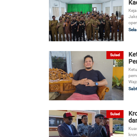
Ka
Keja
Jaks
oper
Sela
Ke
Sulsel
Pe
Ketu
pem
Wajo
Sabt
Kr
Sulsel
dan
Kua
kron