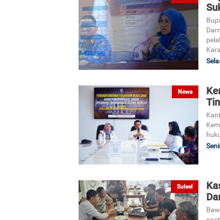
Su
Bupa
Darm
pela
Kara
Sela
Ke
News
Ti
Kant
Keme
huku
Seni
Ka
Sulsel
Da
Baw
saat