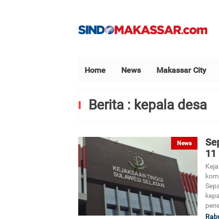
Home
News
Makassar City
Berita : kepala desa
Sep
News
11
Keja
kom
Sepa
kepa
pen
Rabu