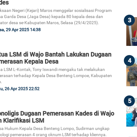
des
ksaan Negeri (Kejari) Maros menggelar sosialisasi Program
a Garda Desa (Jaga Desa) kepada 80 kepala desa dan
3
ator desa se-Kabupaten Maros, Selasa (29/4/2025).
sa, 29 Apr 2025 14:38
tua LSM di Wajo Bantah Lakukan Dugaan
4
merasan Kepala Desa
a LSM L-Kontak, Tony Iswandi mengaku tak melakukan
erasan terhadap Kepala Desa Benteng Lompoe, Kabupaten
.
u, 26 Apr 2025 22:52
5
onoligis Dugaan Pemerasan Kades di Wajo
 Klarifikasi LSM
sa Hukum Kepala Desa Benteng Lompo, Sudirman ungkap
ologi pemerasan 4 orang oknum LSM terhadap kliennya.