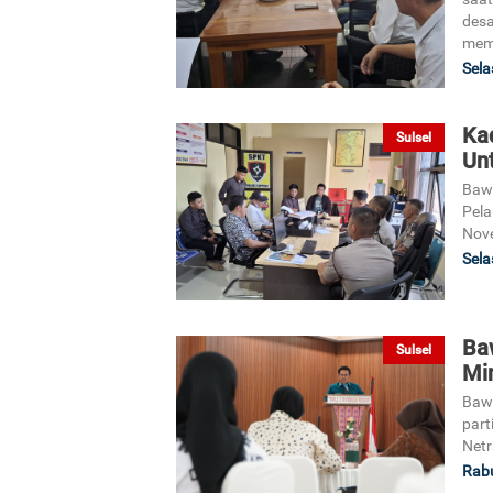
desa
memb
Sela
Kad
Sulsel
Un
Baw
Pela
Nov
Sela
Ba
Sulsel
Min
Bawa
part
Netr
Rabu