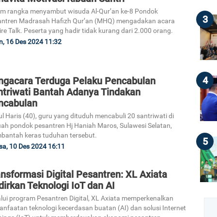
m rangka menyambut wisuda Al-Qur’an ke-8 Pondok
3
antren Madrasah Hafizh Qur’an (MHQ) mengadakan acara
ire Talk. Peserta yang hadir tidak kurang dari 2.000 orang.
n, 16 Des 2024 11:32
4
ngacara Terduga Pelaku Pencabulan
ntriwati Bantah Adanya Tindakan
ncabulan
l Haris (40), guru yang dituduh mencabuli 20 santriwati di
ah pondok pesantren Hj Haniah Maros, Sulawesi Selatan,
antah keras tuduhan tersebut.
5
sa, 10 Des 2024 16:11
nsformasi Digital Pesantren: XL Axiata
irkan Teknologi IoT dan AI
lui program Pesantren Digital, XL Axiata memperkenalkan
nfaatan teknologi kecerdasan buatan (AI) dan solusi Internet