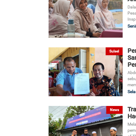
Dala
Pes
Insp
Seni
Pe
Sulsel
Sa
Pe
Abdu
sebu
memb
Sela
Tra
News
Had
Mela
pema