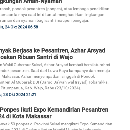
ngkungan Aman-Nyaman
asah, pondok pesantren (ponpes), atau lembaga pendidikan
amaan lainnya saat ini dituntut menghadirkan lingkungan
3
 aman dan nyaman bagi santri maupun pengajar.
s, 24 Okt 2024 06:58
nyak Berjasa ke Pesantren, Azhar Arsyad
4
oakan Ribuan Santri di Wajo
n Wakil Gubernur Sulsel, Azhar Arsyad kembali bersilaturahmi
ondok pesantren. Saat dari Luwu Raya kampanye dan menuju
 Makassar, Azhar menyempatkan singgah di Pondok
ntren Al Mubarak DDI (Darud Da'wah wal Irsyad) Tobarakka,
 Pitumpanua, Kab. Wajo, Rabu (23/10/2024).
5
, 23 Okt 2024 21:21
 Ponpes Ikuti Expo Kemandirian Pesantren
24 di Kota Makassar
nyak 50 ponpes di Provinsi Sulsel mengikuti Expo Kemandirian
ntren 2024 di Gedung Ikatan Masjid Mushalla Indonesia