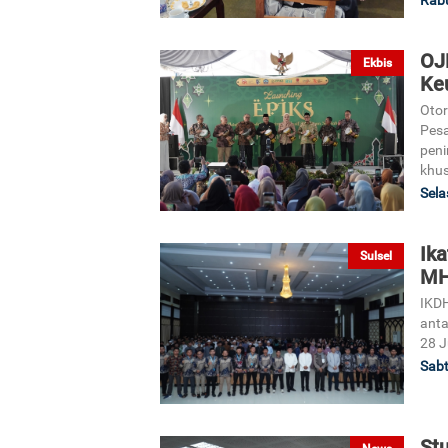
Rabu
OJ
Ekbis
Ke
Otor
Pesa
peni
khus
Sela
Ik
Sulsel
MH
IKDH
anta
28 J
Sabt
Stu