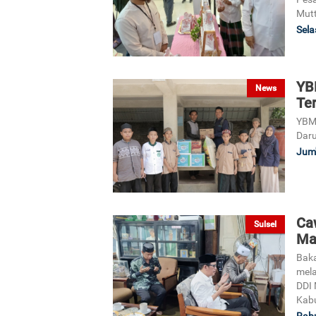
Mutt
Sela
YB
News
Ter
YBM 
Daru
Jum'
Ca
Sulsel
Ma
Baka
mela
DDI 
Kabu