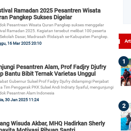
stival Ramadan 2025 Pesantren Wisata
ran Pangkep Sukses Digelar
ok Pesantrean Wisata Quran Pangkep sukses menggelar
ival Ramadan 2025. Kegiatan tersebut melibat 100 peserta
 Sekolah Dasar, Madrasah Iftidaiyah se-Kabupaten Pangkep.
Art
gu, 16 Mar 2025 20:10
1
jungi Pesantren Alam, Prof Fadjry Djufry
p Bantu Bibit Ternak Varietas Unggul
abat Gubernur Sulsel Prof Fadjry Djufry didampingi Penjabat
a Tim Penggerak PKK Sulsel Andi Indriaty Syaiful, mengunjungi
ok Pesantren Alam Indonesia
s, 30 Jan 2025 11:24
2
lang Wisuda Akbar, MHQ Hadirkan Sherly
avita Motivasi Ribuan Santri