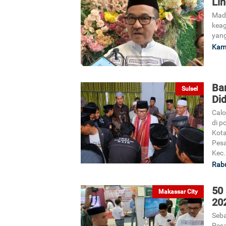
Li
Madr
keag
yang
Kami
Ba
Sulsel
Did
Calo
di p
Kota
Pesa
Kec.
Rabu
50
Makassar City
20
Seba
Pesa