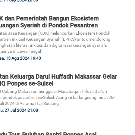
, 11 Sep 2024 20:30
K dan Pemerintah Bangun Ekosistem
uangan Syariah di Pondok Pesantren
itas Jasa Keuangan (OJK) meluncurkan Ekosistem Pondok
ntren Inklusif Keuangan Syariah (EPIKS) untuk mendorong
ngkatan literasi, inklusi, dan digitalisasi keuangan syariah,
usnya di Jawa Tengah.
sa, 13 Agu 2024 19:43
atan Keluarga Darul Huffadh Makassar Gelar
Q Ponpes se-Sulsel
 Cabang Makassar menggelar Musabaqah Hifdzil Qur’an
r pondok pesantren se-Sulsel. Ajang ini berlangsung mulai 26-
uli 2024 di Asrama Haji Sudiang.
u, 27 Jul 2024 21:08
dy Tour, Puluhan Santri Ponpes Asal