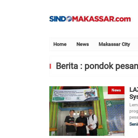
Home
News
Makassar City
Berita : pondok pesan
LA
News
Sy
Lemb
prog
pesa
Seni