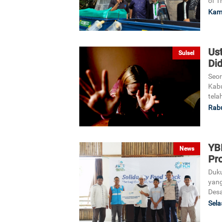
of T
Kami
Us
Sulsel
Di
Seor
Kabu
tela
Rabu
YB
News
Pro
Duku
yang
Des
Sela