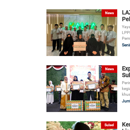
LAZ
News
Pe
Yaya
LPPM
Pemb
Seni
Ex
News
Su
Peri
kegi
khus
Jum'
Ke
Sulsel