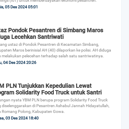
hings (IoT) untuk memberdayakan ekonomi pesantren.
s, 05 Des 2024 05:01
taz Pondok Pesantren di Simbang Maros
duga Lecehkan Santriwati
ang ustaz di Pondok Pesantren di Kecamatan Simbang,
paten Maros berinisial AH (40) dilaporkan ke polisi. AH diduga
h melakukan pelecehan terhadap salah satu santriwatinya.
, 04 Des 2024 20:26
M PLN Tunjukkan Kepedulian Lewat
gram Solidarity Food Truck untuk Santri
ngan nyata YBM PLN berupa program Solidarity Food Truck
 diselenggarakan di Pesantren Ashabul Jannah Hidayatullah,
a Romang Polong, Kabupaten Gowa.
sa, 03 Des 2024 18:40