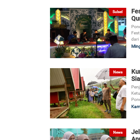
Fe
Sulsel
Qu
Pond
Fest
dari
Ming
Kun
News
Sia
Penj
Ketu
Pond
Kami
Je
News
Ann